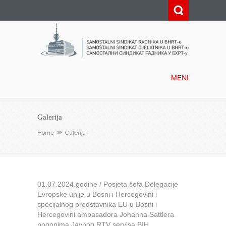
Samostalni sindikat radnika u
BHRT-u
MENI
Galerija
Home
Galerija
01.07.2024.godine / Posjeta šefa Delegacije
Evropske unije u Bosni i Hercegovini i
specijalnog predstavnika EU u Bosni i
Hercegovini ambasadora Johanna Sattlera
pogonima Javnog RTV servisa BIH