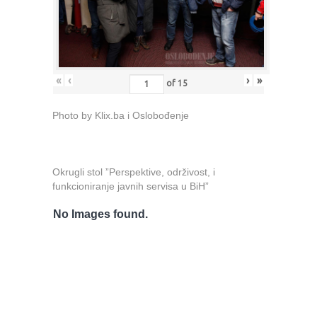
«
‹
›
»
of
15
Photo by Klix.ba i Oslobođenje
Okrugli stol ”Perspektive, održivost, i
funkcioniranje javnih servisa u BiH”
No Images found.