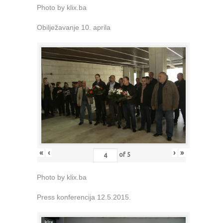
Photo by klix.ba
Obilježavanje 10. aprila
«
‹
›
»
of
5
Photo by klix.ba
Press konferencija 12.5.2015.