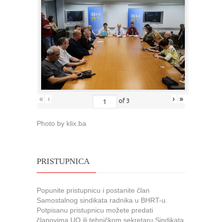
«
‹
›
»
of
3
Photo by klix.ba
PRISTUPNICA
Popunite pristupnicu i postanite član
Samostalnog sindikata radnika u BHRT-u.
Potpisanu pristupnicu možete predati
članovima UO ili tehničkom sekretaru Sindikata