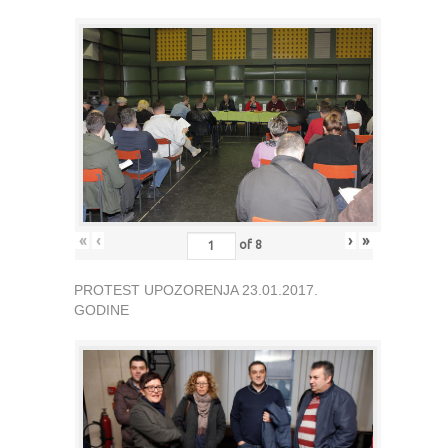
«
‹
›
»
of
8
PROTEST UPOZORENJA 23.01.2017.
GODINE