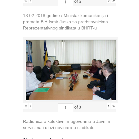
«
‹
›
»
of
5
13.02.2018.godine / Ministar komunikacija i
prometa BiH Ismir Jusko sa predstavnicima
Reprezentativnog sindikata u BHRT-u
«
‹
›
»
of
3
Radionica o kolektivnim ugovorima u Javnim
servisima i ulozi novinara u sindikatu