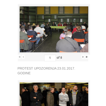
«
‹
›
»
of
8
PROTEST UPOZORENJA 23.01.2017.
GODINE