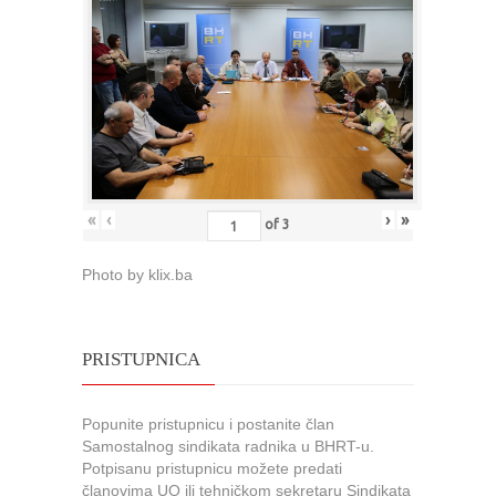
«
‹
›
»
of
3
Photo by klix.ba
PRISTUPNICA
Popunite pristupnicu i postanite član
Samostalnog sindikata radnika u BHRT-u.
Potpisanu pristupnicu možete predati
članovima UO ili tehničkom sekretaru Sindikata