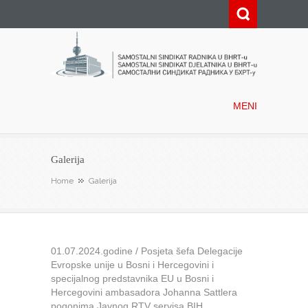
Samostalni sindikat radnika u
BHRT-u
MENI
Galerija
Home
Galerija
01.07.2024.godine / Posjeta šefa Delegacije
Evropske unije u Bosni i Hercegovini i
specijalnog predstavnika EU u Bosni i
Hercegovini ambasadora Johanna Sattlera
pogonima Javnog RTV servisa BIH