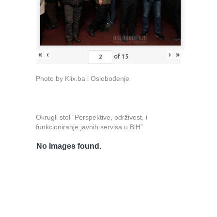
«
‹
›
»
of
15
Photo by Klix.ba i Oslobođenje
Okrugli stol ”Perspektive, održivost, i
funkcioniranje javnih servisa u BiH”
No Images found.