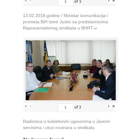
«
‹
›
»
of
5
13.02.2018.godine / Ministar komunikacija i
prometa BiH Ismir Jusko sa predstavnicima
Reprezentativnog sindikata u BHRT-u
«
‹
›
»
of
3
Radionica o kolektivnim ugovorima u Javnim
servisima i ulozi novinara u sindikatu