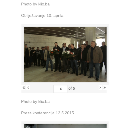
Photo by klix.ba
Obilježavanje 10. aprila
«
‹
›
»
of
5
Photo by klix.ba
Press konferencija 12.5.2015.