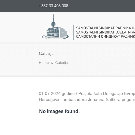
+387 33 408 008
Samostalni sindikat radnika u
Galerija
Home
Galerija
01.07.2024.godine / Posjeta šefa Delegacije Evrops
Hercegovini ambasadora Johanna Sattlera pogon
No Images found.