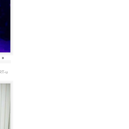
»
HRT-u