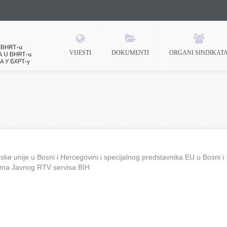
VIJESTI
DOKUMENTI
ORGANI SINDIKAT
 BHRT-u
ke unije u Bosni i Hercegovini i specijalnog predstavnika EU u Bosni i
ima Javnog RTV servisa BIH