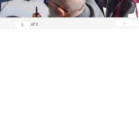
›
of
2