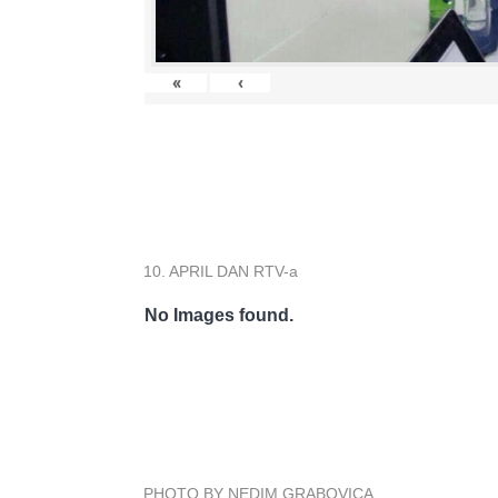
«
‹
10. APRIL DAN RTV-a
No Images found.
PHOTO BY NEDIM GRABOVICA