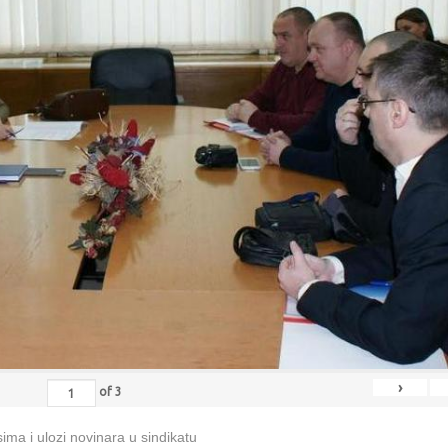
›
of
3
ma i ulozi novinara u sindikatu