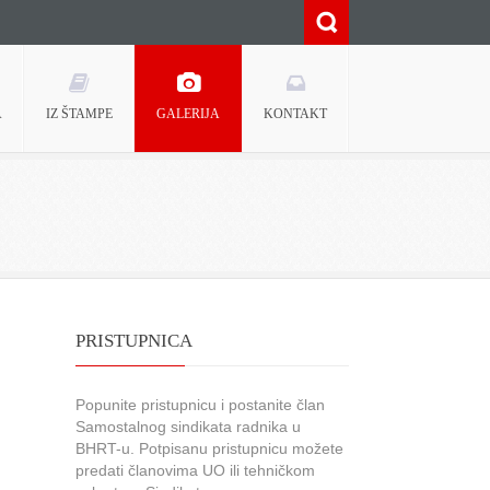
A
IZ ŠTAMPE
GALERIJA
KONTAKT
PRISTUPNICA
Popunite pristupnicu i postanite član
Samostalnog sindikata radnika u
BHRT-u. Potpisanu pristupnicu možete
predati članovima UO ili tehničkom