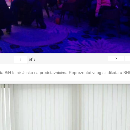
›
of
5
eta BiH Ismir Jusko sa predstavnicima Reprezentativnog sindikata u B