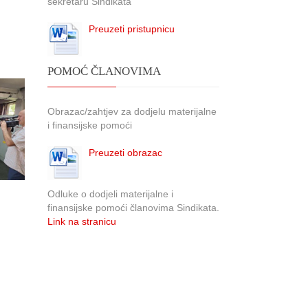
sekretaru Sindikata
Preuzeti pristupnicu
POMOĆ ČLANOVIMA
Obrazac/zahtjev za dodjelu materijalne
i finansijske pomoći
Preuzeti obrazac
Odluke o dodjeli materijalne i
finansijske pomoći članovima Sindikata.
Link na stranicu