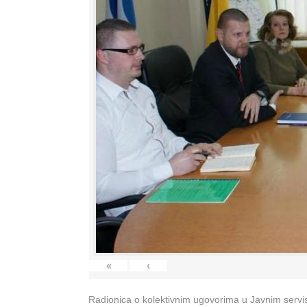
«
‹
Radionica o kolektivnim ugovorima u Javnim servisi