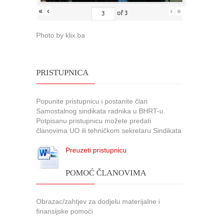
«
‹
›
»
of
3
Photo by klix.ba
PRISTUPNICA
Popunite pristupnicu i postanite član
Samostalnog sindikata radnika u BHRT-u.
Potpisanu pristupnicu možete predati
članovima UO ili tehničkom sekretaru Sindikata
Preuzeti pristupnicu
POMOĆ ČLANOVIMA
Obrazac/zahtjev za dodjelu materijalne i
finansijske pomoći