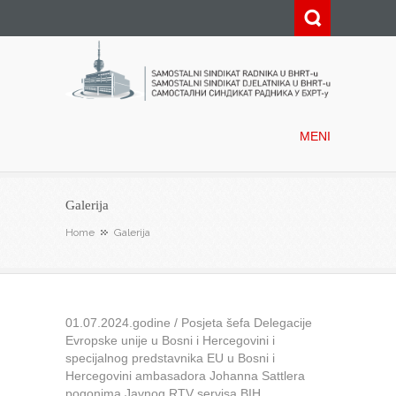
Samostalni sindikat radnika u
BHRT-u
MENI
Galerija
Home
Galerija
01.07.2024.godine / Posjeta šefa Delegacije
Evropske unije u Bosni i Hercegovini i
specijalnog predstavnika EU u Bosni i
Hercegovini ambasadora Johanna Sattlera
pogonima Javnog RTV servisa BIH