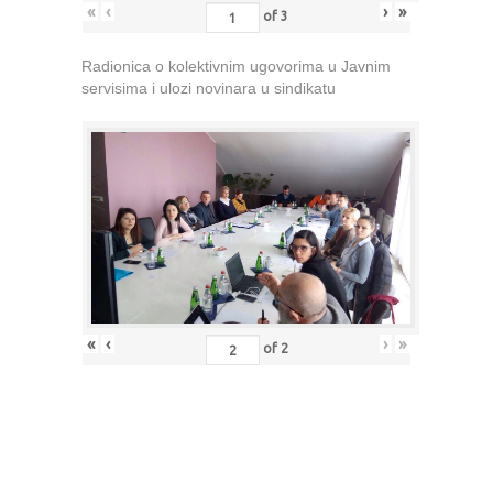
«
‹
›
»
of
3
Radionica o kolektivnim ugovorima u Javnim
servisima i ulozi novinara u sindikatu
«
‹
›
»
of
2