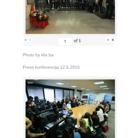
«
‹
›
»
of
5
Photo by klix.ba
Press konferencija 12.5.2015.