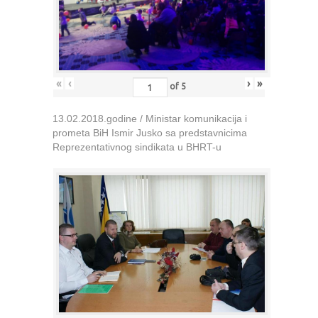
«
‹
›
»
of
5
13.02.2018.godine / Ministar komunikacija i
prometa BiH Ismir Jusko sa predstavnicima
Reprezentativnog sindikata u BHRT-u