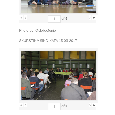
«
‹
›
»
of
6
Photo by Oslobođenje
SKUPŠTINA SINDIKATA 15.03.2017.
«
‹
›
»
of
8