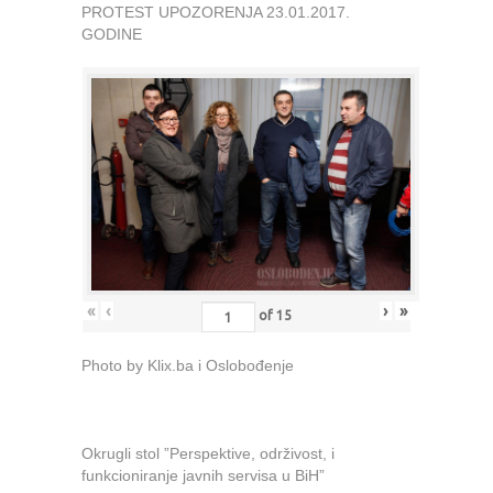
PROTEST UPOZORENJA 23.01.2017.
GODINE
«
‹
›
»
of
15
Photo by Klix.ba i Oslobođenje
Okrugli stol ”Perspektive, održivost, i
funkcioniranje javnih servisa u BiH”