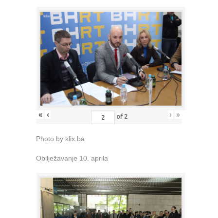
«
‹
›
»
of
2
Photo by klix.ba
Obilježavanje 10. aprila