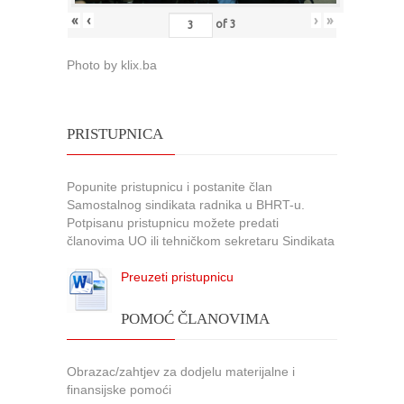
«
‹
›
»
of
3
Photo by klix.ba
PRISTUPNICA
Popunite pristupnicu i postanite član
Samostalnog sindikata radnika u BHRT-u.
Potpisanu pristupnicu možete predati
članovima UO ili tehničkom sekretaru Sindikata
Preuzeti pristupnicu
POMOĆ ČLANOVIMA
Obrazac/zahtjev za dodjelu materijalne i
finansijske pomoći