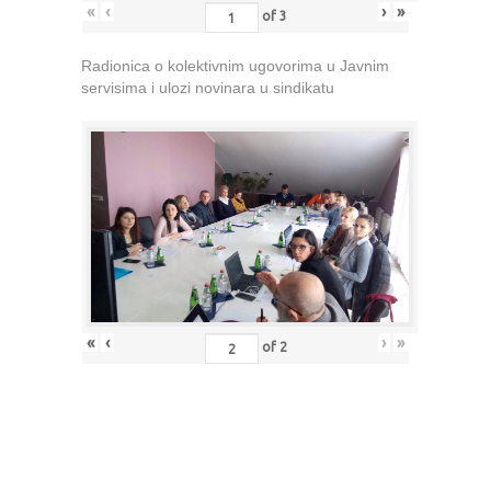
«
‹
›
»
of
3
Radionica o kolektivnim ugovorima u Javnim
servisima i ulozi novinara u sindikatu
«
‹
›
»
of
2