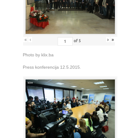
«
‹
›
»
of
5
Photo by klix.ba
Press konferencija 12.5.2015.