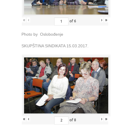
«
‹
›
»
of
6
Photo by Oslobođenje
SKUPŠTINA SINDIKATA 15.03.2017.
«
‹
›
»
of
8