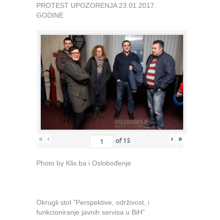
PROTEST UPOZORENJA 23.01.2017.
GODINE
«
‹
›
»
of
15
Photo by Klix.ba i Oslobođenje
Okrugli stol ”Perspektive, održivost, i
funkcioniranje javnih servisa u BiH”