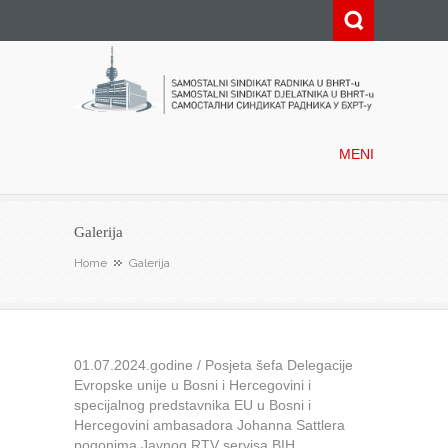
Samostalni sindikat radnika u
BHRT-u
MENI
Galerija
Home
Galerija
01.07.2024.godine / Posjeta šefa Delegacije
Evropske unije u Bosni i Hercegovini i
specijalnog predstavnika EU u Bosni i
Hercegovini ambasadora Johanna Sattlera
pogonima Javnog RTV servisa BIH