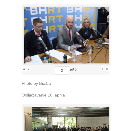
«
‹
›
»
of
2
Photo by klix.ba
Obilježavanje 10. aprila