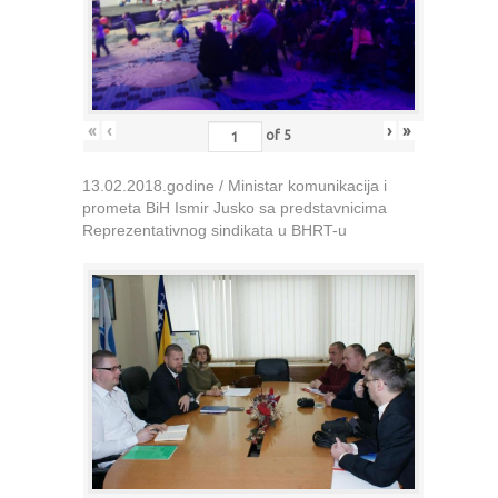
«
‹
›
»
of
5
13.02.2018.godine / Ministar komunikacija i
prometa BiH Ismir Jusko sa predstavnicima
Reprezentativnog sindikata u BHRT-u