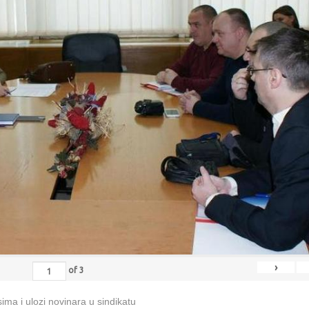
›
of
3
ma i ulozi novinara u sindikatu