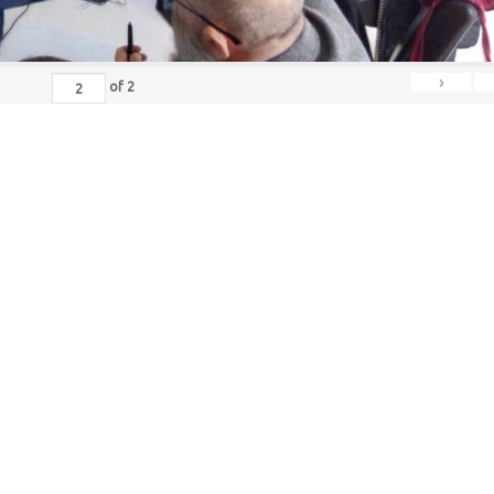
›
of
2