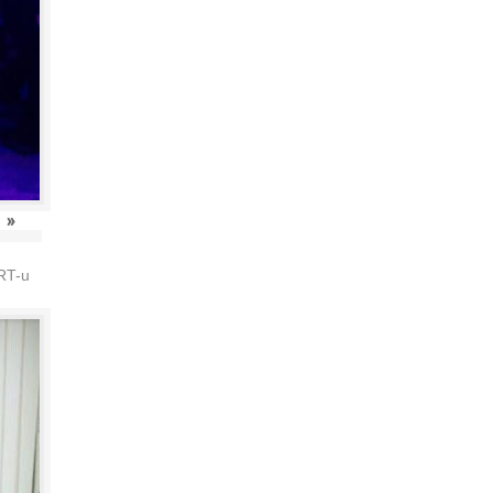
»
HRT-u