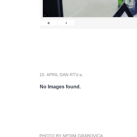
«
‹
10. APRIL DAN RTV-a
No Images found.
PHOTO BY NEDIM GRABOVICA