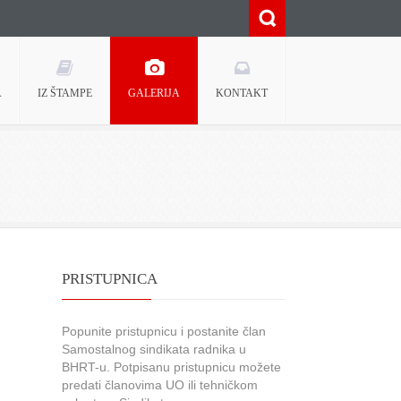
A
IZ ŠTAMPE
GALERIJA
KONTAKT
PRISTUPNICA
Popunite pristupnicu i postanite član
Samostalnog sindikata radnika u
BHRT-u. Potpisanu pristupnicu možete
predati članovima UO ili tehničkom