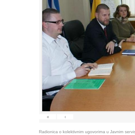
«
‹
Radionica o kolektivnim ugovorima u Javnim servisi