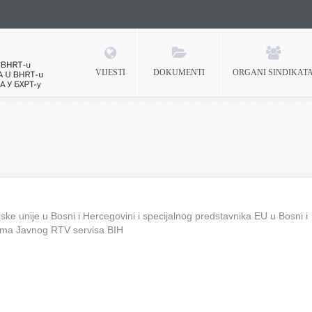
VIJESTI
DOKUMENTI
ORGANI SINDIKAT
 BHRT-u
ke unije u Bosni i Hercegovini i specijalnog predstavnika EU u Bosni i
ima Javnog RTV servisa BIH