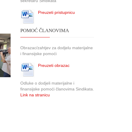
sekretaru Sindikata
Preuzeti pristupnicu
POMOĆ ČLANOVIMA
Obrazac/zahtjev za dodjelu materijalne
i finansijske pomoći
Preuzeti obrazac
Odluke o dodjeli materijalne i
finansijske pomoći članovima Sindikata.
Link na stranicu