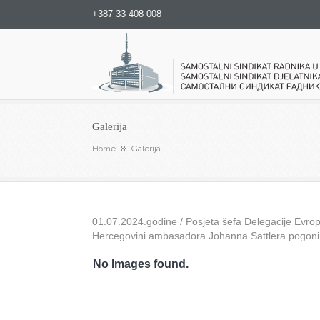
+387 33 408 008
Samostalni sindikat radnika u
Galerija
Home
Galerija
01.07.2024.godine / Posjeta šefa Delegacije Evrops
Hercegovini ambasadora Johanna Sattlera pogon
No Images found.