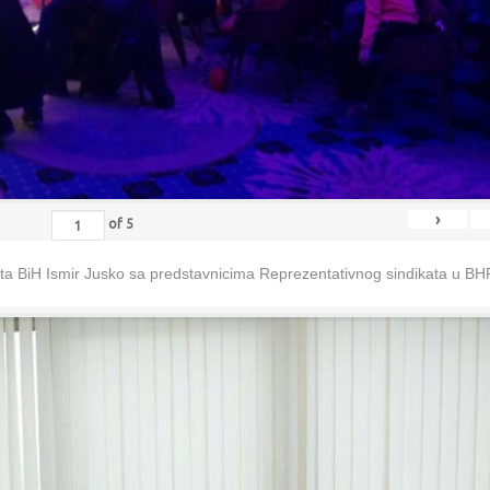
›
of
5
eta BiH Ismir Jusko sa predstavnicima Reprezentativnog sindikata u B