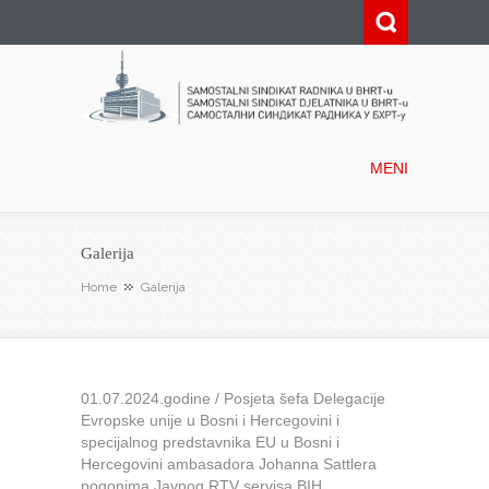
Samostalni sindikat radnika u
BHRT-u
MENI
Galerija
Home
Galerija
01.07.2024.godine / Posjeta šefa Delegacije
Evropske unije u Bosni i Hercegovini i
specijalnog predstavnika EU u Bosni i
Hercegovini ambasadora Johanna Sattlera
pogonima Javnog RTV servisa BIH