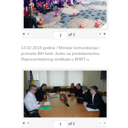
«
‹
›
»
of
5
13.02.2018.godine / Ministar komunikacija i
prometa BiH Ismir Jusko sa predstavnicima
Reprezentativnog sindikata u BHRT-u
«
‹
›
»
of
3