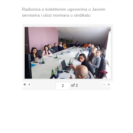
Radionica o kolektivnim ugovorima u Javnim
servisima i ulozi novinara u sindikatu
«
‹
›
»
of
2