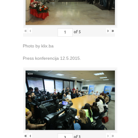
«
‹
›
»
of
5
Photo by klix.ba
Press konferencija 12.5.2015.
«
‹
›
»
of
3