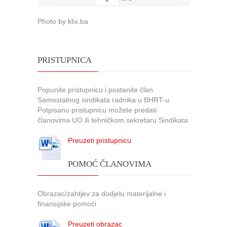
Photo by klix.ba
PRISTUPNICA
Popunite pristupnicu i postanite član
Samostalnog sindikata radnika u BHRT-u.
Potpisanu pristupnicu možete predati
članovima UO ili tehničkom sekretaru Sindikata
Preuzeti pristupnicu
POMOĆ ČLANOVIMA
Obrazac/zahtjev za dodjelu materijalne i
finansijske pomoći
Preuzeti obrazac