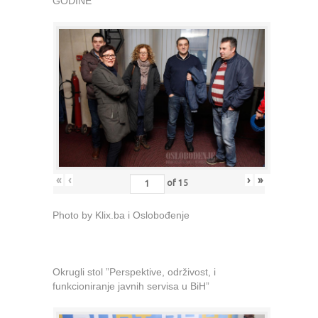
GODINE
«
‹
›
»
of
15
Photo by Klix.ba i Oslobođenje
Okrugli stol ”Perspektive, održivost, i
funkcioniranje javnih servisa u BiH”