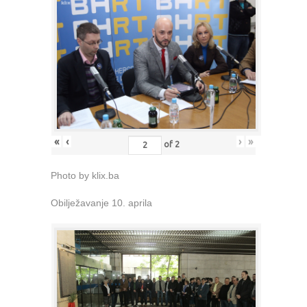
«
‹
›
»
of
2
Photo by klix.ba
Obilježavanje 10. aprila