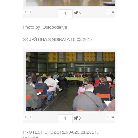
«
‹
›
»
of
6
Photo by Oslobođenje
SKUPŠTINA SINDIKATA 15.03.2017.
«
‹
›
»
of
8
PROTEST UPOZORENJA 23.01.2017.