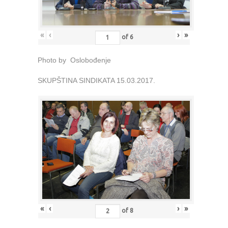
«
‹
›
»
of
6
Photo by Oslobođenje
SKUPŠTINA SINDIKATA 15.03.2017.
«
‹
›
»
of
8