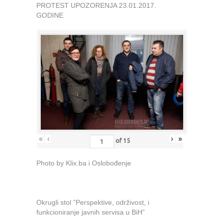
PROTEST UPOZORENJA 23.01.2017.
GODINE
«
‹
›
»
of
15
Photo by Klix.ba i Oslobođenje
Okrugli stol ”Perspektive, održivost, i
funkcioniranje javnih servisa u BiH”