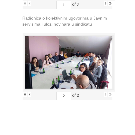
«
‹
›
»
of
3
Radionica o kolektivnim ugovorima u Javnim
servisima i ulozi novinara u sindikatu
«
‹
›
»
of
2