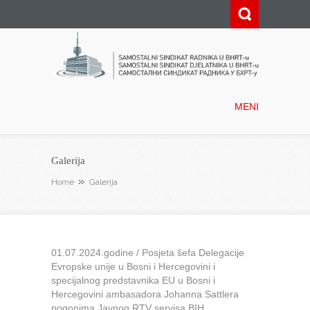
Samostalni sindikat radnika u
BHRT-u
MENI
Galerija
Home
Galerija
01.07.2024.godine / Posjeta šefa Delegacije
Evropske unije u Bosni i Hercegovini i
specijalnog predstavnika EU u Bosni i
Hercegovini ambasadora Johanna Sattlera
pogonima Javnog RTV servisa BIH