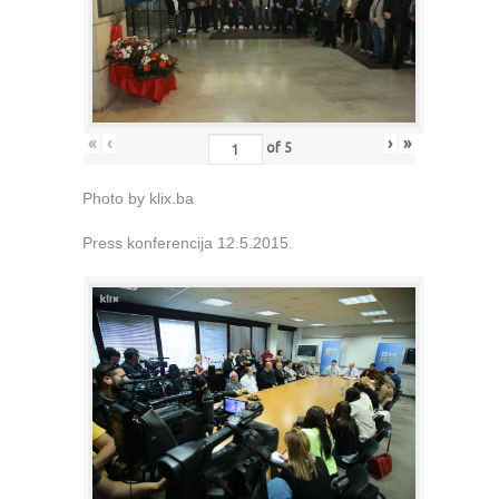
«
‹
›
»
of
5
Photo by klix.ba
Press konferencija 12.5.2015.