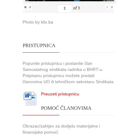
«
‹
›
»
of
3
Photo by klix.ba
PRISTUPNICA
Popunite pristupnicu i postanite član
Samostalnog sindikata radnika u BHRT-u.
Potpisanu pristupnicu možete predati
članovima UO ili tehničkom sekretaru Sindikata
Preuzeti pristupnicu
POMOĆ ČLANOVIMA
Obrazac/zahtjev za dodjelu materijalne i
finansijske pomoći