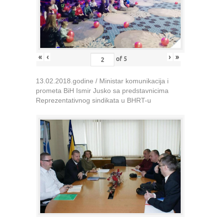
«
‹
›
»
of
5
13.02.2018.godine / Ministar komunikacija i
prometa BiH Ismir Jusko sa predstavnicima
Reprezentativnog sindikata u BHRT-u