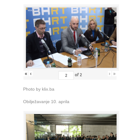
«
‹
›
»
of
2
Photo by klix.ba
Obilježavanje 10. aprila