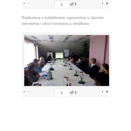
«
‹
›
»
of
3
Radionica o kolektivnim ugovorima u Javnim
servisima i ulozi novinara u sindikatu
«
‹
›
»
of
2