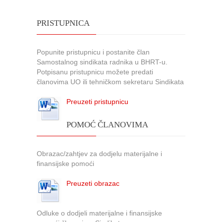
PRISTUPNICA
Popunite pristupnicu i postanite član
Samostalnog sindikata radnika u BHRT-u.
Potpisanu pristupnicu možete predati
članovima UO ili tehničkom sekretaru Sindikata
Preuzeti pristupnicu
POMOĆ ČLANOVIMA
Obrazac/zahtjev za dodjelu materijalne i
finansijske pomoći
Preuzeti obrazac
Odluke o dodjeli materijalne i finansijske