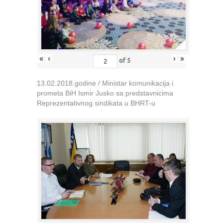
«
‹
›
»
of
5
13.02.2018.godine / Ministar komunikacija i
prometa BiH Ismir Jusko sa predstavnicima
Reprezentativnog sindikata u BHRT-u