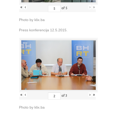
«
‹
›
»
of
5
Photo by klix.ba
Press konferencija 12.5.2015.
«
‹
›
»
of
3
Photo by klix.ba