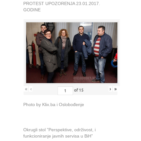
PROTEST UPOZORENJA 23.01.2017.
GODINE
«
‹
›
»
of
15
Photo by Klix.ba i Oslobođenje
Okrugli stol ”Perspektive, održivost, i
funkcioniranje javnih servisa u BiH”