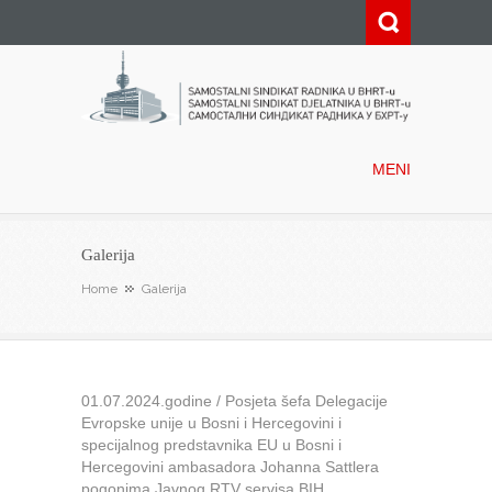
Samostalni sindikat radnika u
BHRT-u
MENI
Galerija
Home
Galerija
01.07.2024.godine / Posjeta šefa Delegacije
Evropske unije u Bosni i Hercegovini i
specijalnog predstavnika EU u Bosni i
Hercegovini ambasadora Johanna Sattlera
pogonima Javnog RTV servisa BIH