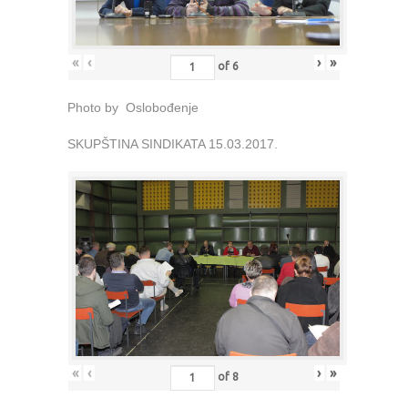
«
‹
›
»
of
6
Photo by Oslobođenje
SKUPŠTINA SINDIKATA 15.03.2017.
«
‹
›
»
of
8