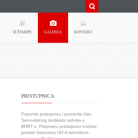
A
IZ ŠTAMPE
GALERIJA
KONTAKT
PRISTUPNICA
Popunite pristupnicu i postanite član
Samostalnog sindikata radnika u
BHRT-u. Potpisanu pristupnicu možete
predati članovima UO ili tehničkom