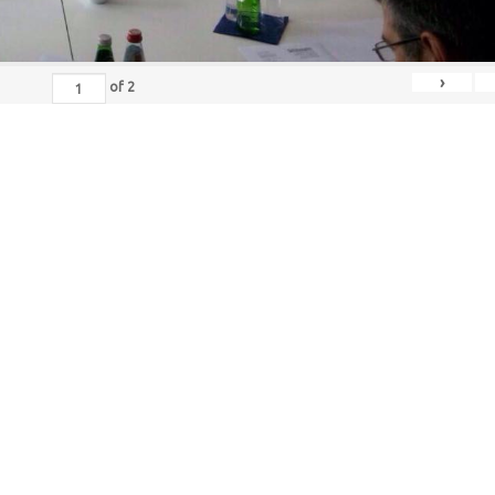
›
of
2