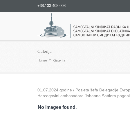
+387 33 408 008
Samostalni sindikat radnika u
Galerija
Home
Galerija
01.07.2024.godine / Posjeta šefa Delegacije Evrops
Hercegovini ambasadora Johanna Sattlera pogon
No Images found.