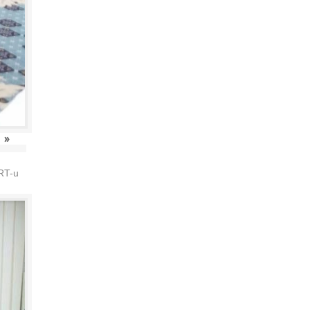
»
HRT-u