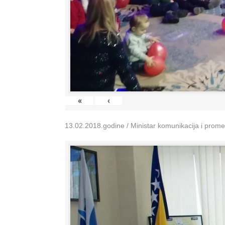
«
‹
13.02.2018.godine / Ministar komunikacija i prom