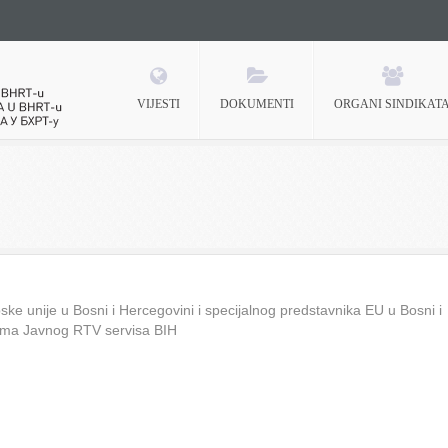
VIJESTI
DOKUMENTI
ORGANI SINDIKAT
 BHRT-u
ke unije u Bosni i Hercegovini i specijalnog predstavnika EU u Bosni i
ima Javnog RTV servisa BIH