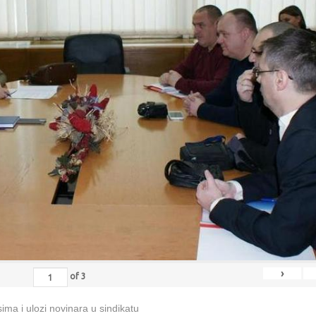
›
of
3
ma i ulozi novinara u sindikatu