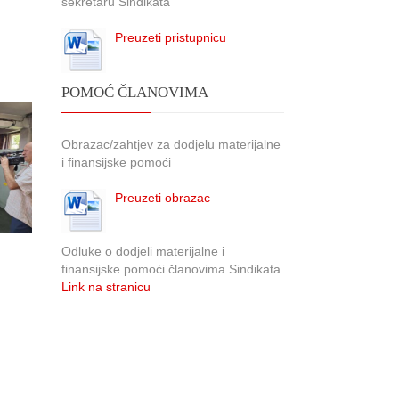
sekretaru Sindikata
Preuzeti pristupnicu
POMOĆ ČLANOVIMA
Obrazac/zahtjev za dodjelu materijalne
i finansijske pomoći
Preuzeti obrazac
Odluke o dodjeli materijalne i
finansijske pomoći članovima Sindikata.
Link na stranicu