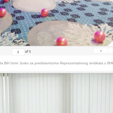
›
of
5
eta BiH Ismir Jusko sa predstavnicima Reprezentativnog sindikata u B