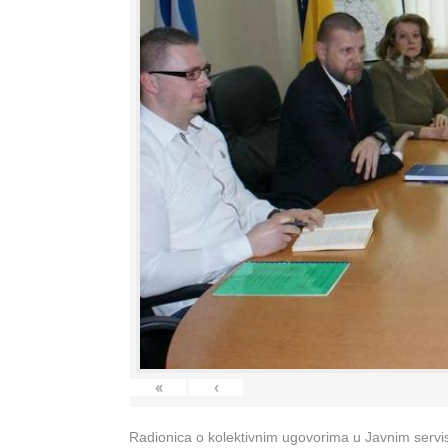
«
‹
Radionica o kolektivnim ugovorima u Javnim servisi