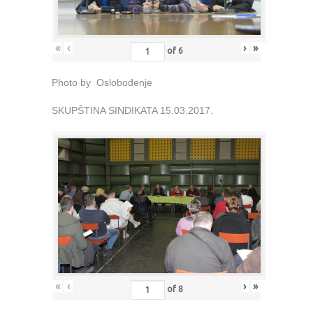
«
‹
›
»
of
6
Photo by Oslobođenje
SKUPŠTINA SINDIKATA 15.03.2017.
«
‹
›
»
of
8