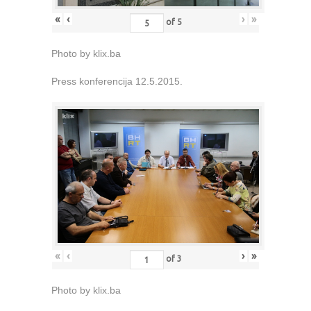
«
‹
›
»
of
5
Photo by klix.ba
Press konferencija 12.5.2015.
«
‹
›
»
of
3
Photo by klix.ba