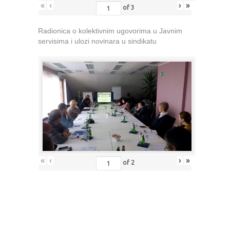
«
‹
›
»
of
3
Radionica o kolektivnim ugovorima u Javnim
servisima i ulozi novinara u sindikatu
«
‹
›
»
of
2