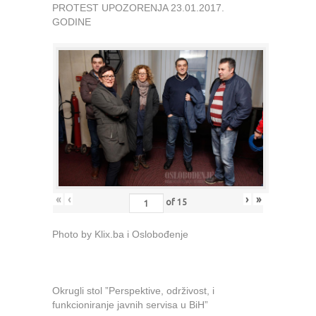
PROTEST UPOZORENJA 23.01.2017.
GODINE
«
‹
›
»
of
15
Photo by Klix.ba i Oslobođenje
Okrugli stol ”Perspektive, održivost, i
funkcioniranje javnih servisa u BiH”