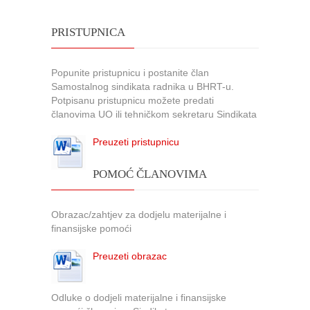
PRISTUPNICA
Popunite pristupnicu i postanite član
Samostalnog sindikata radnika u BHRT-u.
Potpisanu pristupnicu možete predati
članovima UO ili tehničkom sekretaru Sindikata
Preuzeti pristupnicu
POMOĆ ČLANOVIMA
Obrazac/zahtjev za dodjelu materijalne i
finansijske pomoći
Preuzeti obrazac
Odluke o dodjeli materijalne i finansijske