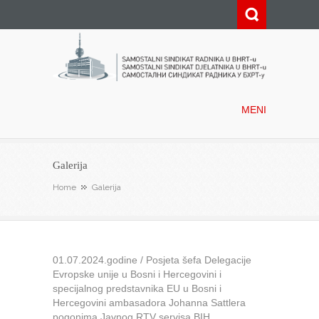
Samostalni sindikat radnika u
BHRT-u
MENI
Galerija
Home
Galerija
01.07.2024.godine / Posjeta šefa Delegacije
Evropske unije u Bosni i Hercegovini i
specijalnog predstavnika EU u Bosni i
Hercegovini ambasadora Johanna Sattlera
pogonima Javnog RTV servisa BIH