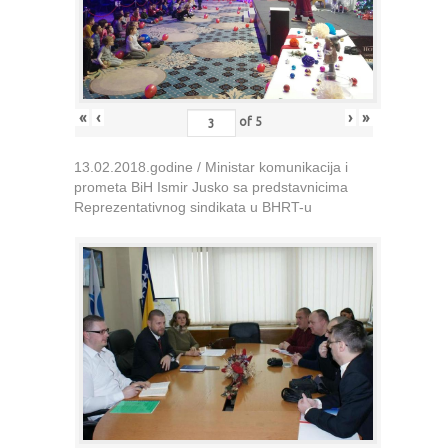
«
‹
›
»
of
5
13.02.2018.godine / Ministar komunikacija i
prometa BiH Ismir Jusko sa predstavnicima
Reprezentativnog sindikata u BHRT-u