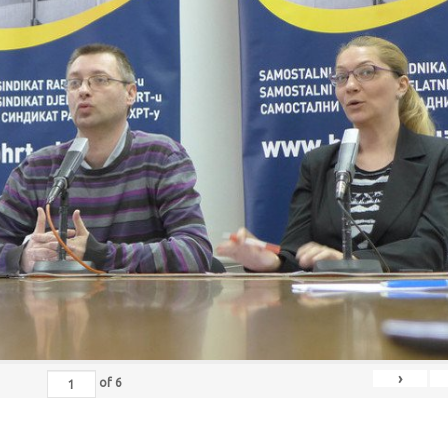
›
of
6