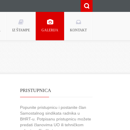
A
IZ ŠTAMPE
GALERIJA
KONTAKT
PRISTUPNICA
Popunite pristupnicu i postanite član
Samostalnog sindikata radnika u
BHRT-u. Potpisanu pristupnicu možete
predati članovima UO ili tehničkom