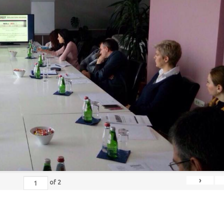
›
of
2