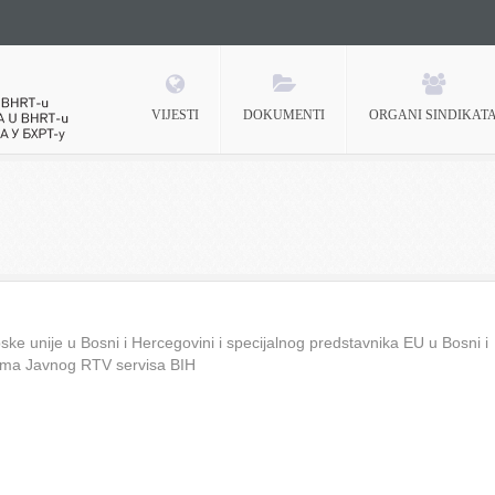
VIJESTI
DOKUMENTI
ORGANI SINDIKAT
 BHRT-u
ke unije u Bosni i Hercegovini i specijalnog predstavnika EU u Bosni i
ima Javnog RTV servisa BIH