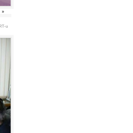
»
HRT-u