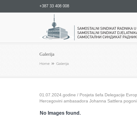
+387 33 408 008
Samostalni sindikat radnika u
Galerija
Home
Galerija
01.07.2024.godine / Posjeta šefa Delegacije Evrops
Hercegovini ambasadora Johanna Sattlera pogon
No Images found.