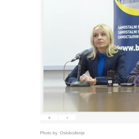
«
‹
Photo by Oslobođenje