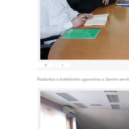
«
‹
Radionica o kolektivnim ugovorima u Javnim servisi