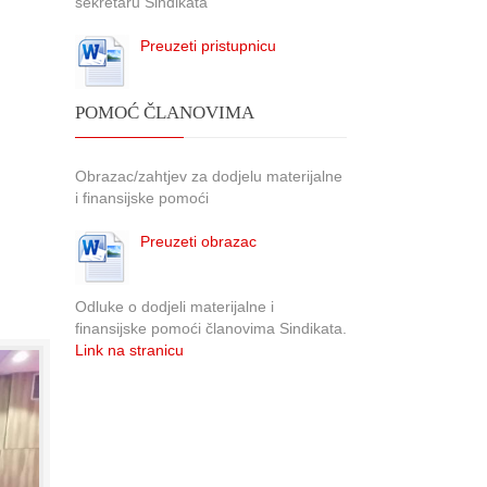
sekretaru Sindikata
Preuzeti pristupnicu
POMOĆ ČLANOVIMA
Obrazac/zahtjev za dodjelu materijalne
i finansijske pomoći
Preuzeti obrazac
Odluke o dodjeli materijalne i
finansijske pomoći članovima Sindikata.
Link na stranicu