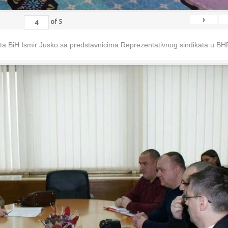
›
of
5
eta BiH Ismir Jusko sa predstavnicima Reprezentativnog sindikata u B