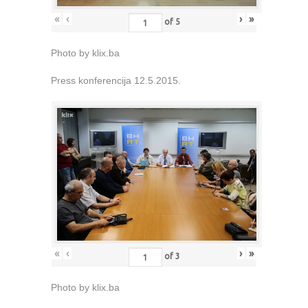
«
‹
›
»
of
5
Photo by klix.ba
Press konferencija 12.5.2015.
«
‹
›
»
of
3
Photo by klix.ba