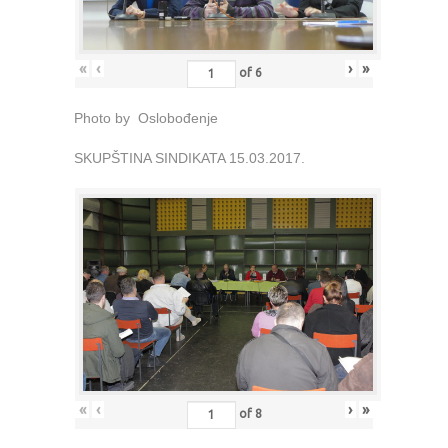
«
‹
›
»
of
6
Photo by Oslobođenje
SKUPŠTINA SINDIKATA 15.03.2017.
«
‹
›
»
of
8