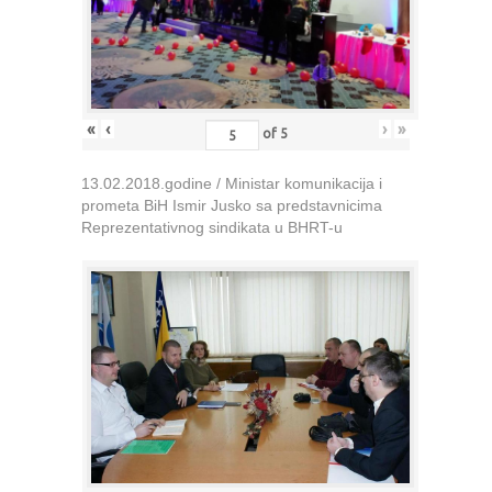
«
‹
›
»
of
5
13.02.2018.godine / Ministar komunikacija i
prometa BiH Ismir Jusko sa predstavnicima
Reprezentativnog sindikata u BHRT-u