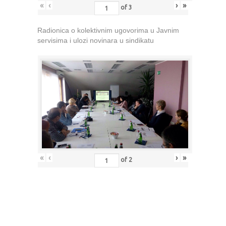
«
‹
›
»
of
3
Radionica o kolektivnim ugovorima u Javnim
servisima i ulozi novinara u sindikatu
«
‹
›
»
of
2