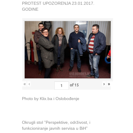
PROTEST UPOZORENJA 23.01.2017.
GODINE
«
‹
›
»
of
15
Photo by Klix.ba i Oslobođenje
Okrugli stol ”Perspektive, održivost, i
funkcioniranje javnih servisa u BiH”