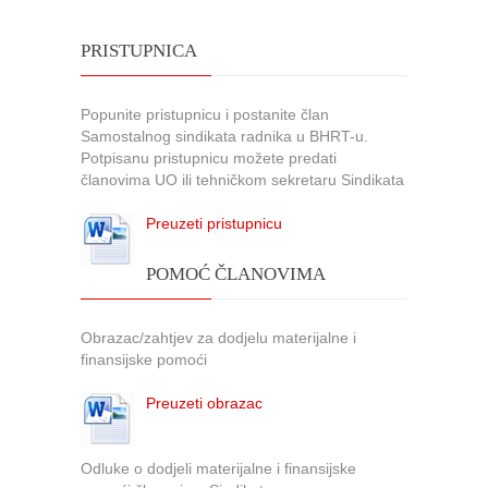
PRISTUPNICA
Popunite pristupnicu i postanite član
Samostalnog sindikata radnika u BHRT-u.
Potpisanu pristupnicu možete predati
članovima UO ili tehničkom sekretaru Sindikata
Preuzeti pristupnicu
POMOĆ ČLANOVIMA
Obrazac/zahtjev za dodjelu materijalne i
finansijske pomoći
Preuzeti obrazac
Odluke o dodjeli materijalne i finansijske