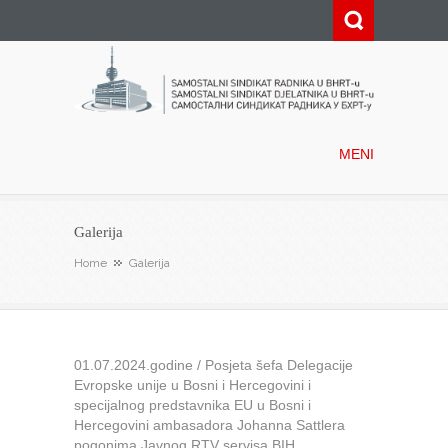
Samostalni sindikat radnika u
BHRT-u
MENI
Galerija
Home
Galerija
01.07.2024.godine / Posjeta šefa Delegacije
Evropske unije u Bosni i Hercegovini i
specijalnog predstavnika EU u Bosni i
Hercegovini ambasadora Johanna Sattlera
pogonima Javnog RTV servisa BIH