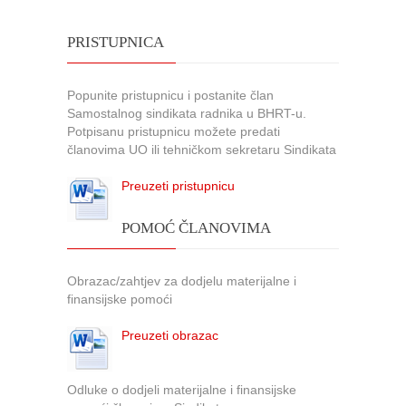
PRISTUPNICA
Popunite pristupnicu i postanite član
Samostalnog sindikata radnika u BHRT-u.
Potpisanu pristupnicu možete predati
članovima UO ili tehničkom sekretaru Sindikata
Preuzeti pristupnicu
POMOĆ ČLANOVIMA
Obrazac/zahtjev za dodjelu materijalne i
finansijske pomoći
Preuzeti obrazac
Odluke o dodjeli materijalne i finansijske