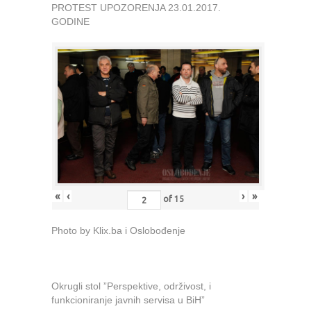
PROTEST UPOZORENJA 23.01.2017.
GODINE
«
‹
›
»
of
15
Photo by Klix.ba i Oslobođenje
Okrugli stol ”Perspektive, održivost, i
funkcioniranje javnih servisa u BiH”