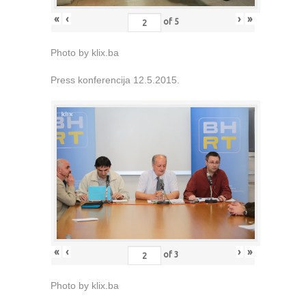
«
‹
›
»
of
5
Photo by klix.ba
Press konferencija 12.5.2015.
«
‹
›
»
of
3
Photo by klix.ba