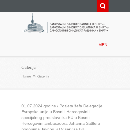
Samostalni sindikat radnika u
BHRT-u
MENI
Galerija
Home
Galerija
01.07.2024.godine / Posjeta šefa Delegacije
Evropske unije u Bosni i Hercegovini i
specijalnog predstavnika EU u Bosni i
Hercegovini ambasadora Johanna Sattlera
pogonima Javnog RTV servisa BIH