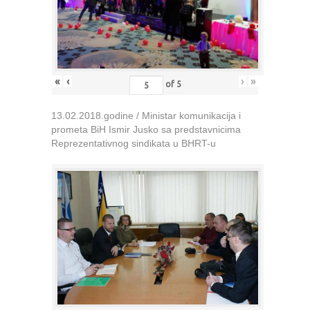
«
‹
›
»
of
5
13.02.2018.godine / Ministar komunikacija i
prometa BiH Ismir Jusko sa predstavnicima
Reprezentativnog sindikata u BHRT-u