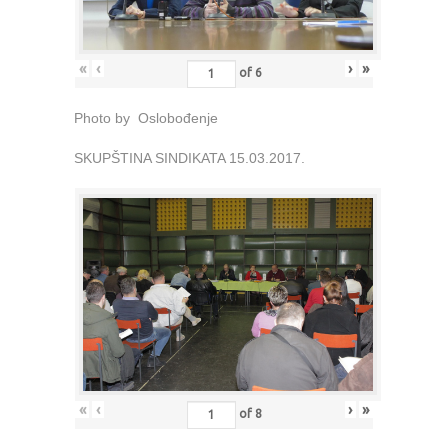
«
‹
›
»
of
6
Photo by Oslobođenje
SKUPŠTINA SINDIKATA 15.03.2017.
«
‹
›
»
of
8