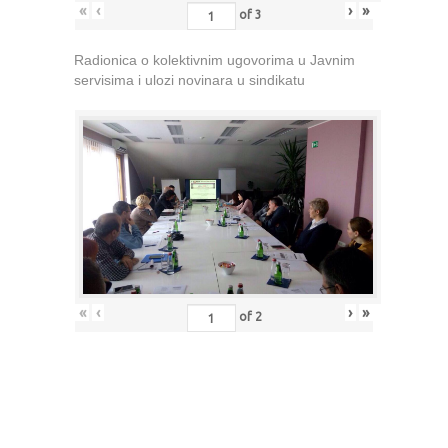
«
‹
›
»
of
3
Radionica o kolektivnim ugovorima u Javnim
servisima i ulozi novinara u sindikatu
«
‹
›
»
of
2