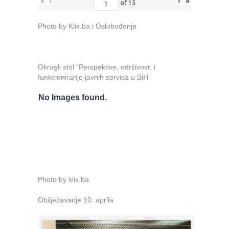
«
‹
›
»
of
15
Photo by Klix.ba i Oslobođenje
Okrugli stol ”Perspektive, održivost, i
funkcioniranje javnih servisa u BiH”
No Images found.
Photo by klix.ba
Obilježavanje 10. aprila