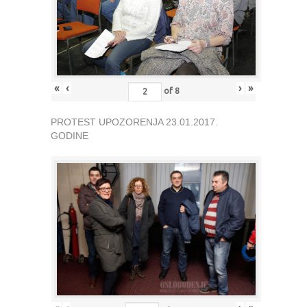
«
‹
›
»
of
8
PROTEST UPOZORENJA 23.01.2017.
GODINE