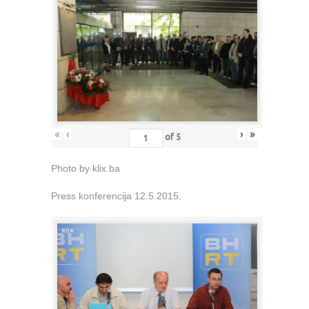
«
‹
›
»
of
5
Photo by klix.ba
Press konferencija 12.5.2015.