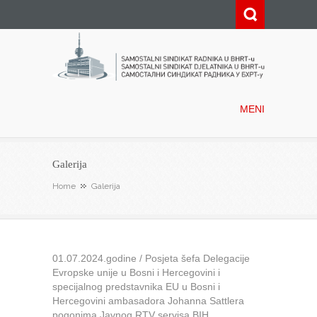
Samostalni sindikat radnika u
BHRT-u
MENI
Galerija
Home
Galerija
01.07.2024.godine / Posjeta šefa Delegacije
Evropske unije u Bosni i Hercegovini i
specijalnog predstavnika EU u Bosni i
Hercegovini ambasadora Johanna Sattlera
pogonima Javnog RTV servisa BIH