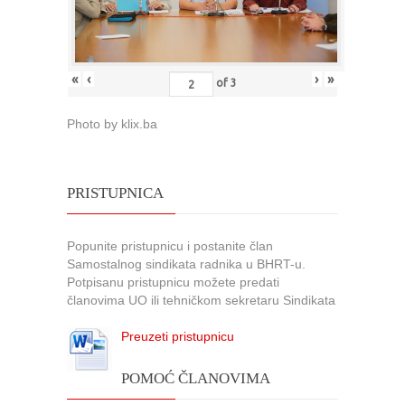
«
‹
›
»
of
3
Photo by klix.ba
PRISTUPNICA
Popunite pristupnicu i postanite član
Samostalnog sindikata radnika u BHRT-u.
Potpisanu pristupnicu možete predati
članovima UO ili tehničkom sekretaru Sindikata
Preuzeti pristupnicu
POMOĆ ČLANOVIMA