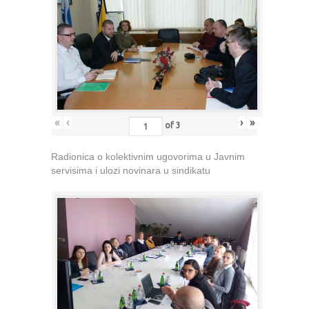
«
‹
›
»
of
3
Radionica o kolektivnim ugovorima u Javnim
servisima i ulozi novinara u sindikatu