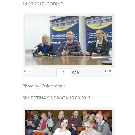
24.03.2017. GODINE
«
‹
›
»
of
6
Photo by Oslobođenje
SKUPŠTINA SINDIKATA 15.03.2017.