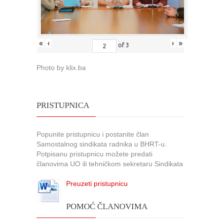
«
‹
›
»
of
3
Photo by klix.ba
PRISTUPNICA
Popunite pristupnicu i postanite član
Samostalnog sindikata radnika u BHRT-u.
Potpisanu pristupnicu možete predati
članovima UO ili tehničkom sekretaru Sindikata
Preuzeti pristupnicu
POMOĆ ČLANOVIMA