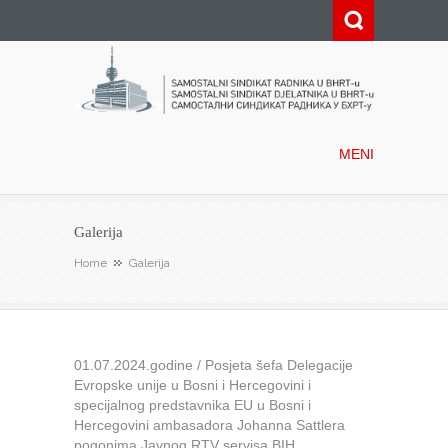
Samostalni sindikat radnika u
BHRT-u
MENI
Galerija
Home
Galerija
01.07.2024.godine / Posjeta šefa Delegacije
Evropske unije u Bosni i Hercegovini i
specijalnog predstavnika EU u Bosni i
Hercegovini ambasadora Johanna Sattlera
pogonima Javnog RTV servisa BIH