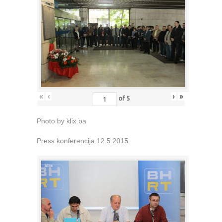
«
‹
›
»
of
5
Photo by klix.ba
Press konferencija 12.5.2015.