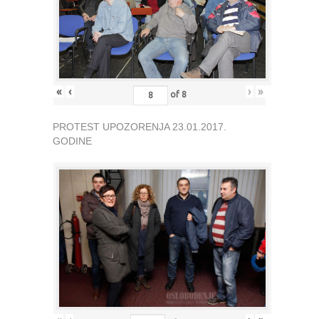
«
‹
›
»
of
8
PROTEST UPOZORENJA 23.01.2017.
GODINE