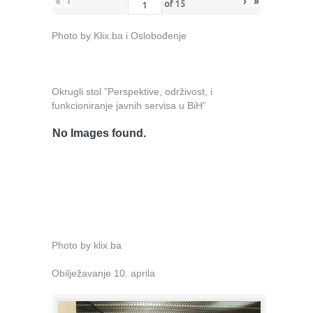
«
‹
›
»
of
15
Photo by Klix.ba i Oslobođenje
Okrugli stol ”Perspektive, održivost, i
funkcioniranje javnih servisa u BiH”
No Images found.
Photo by klix.ba
Obilježavanje 10. aprila