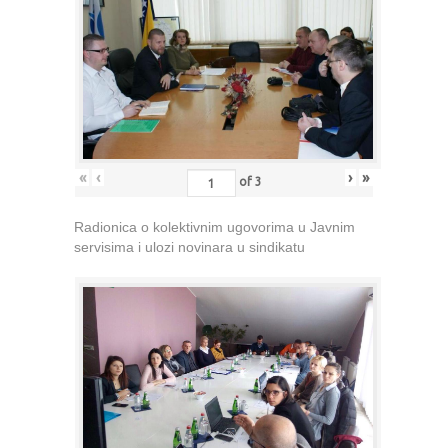
«
‹
›
»
of
3
Radionica o kolektivnim ugovorima u Javnim
servisima i ulozi novinara u sindikatu