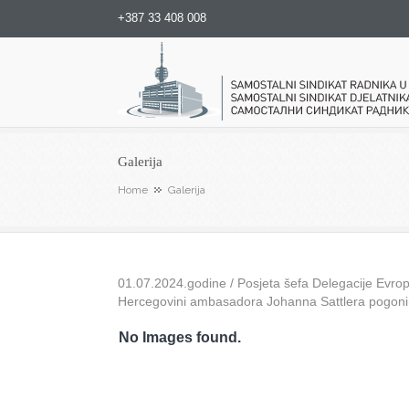
+387 33 408 008
Samostalni sindikat radnika u
Galerija
Home
Galerija
01.07.2024.godine / Posjeta šefa Delegacije Evrops
Hercegovini ambasadora Johanna Sattlera pogon
No Images found.