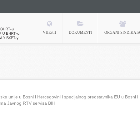
VIJESTI
DOKUMENTI
ORGANI SINDIKAT
 BHRT-u
ke unije u Bosni i Hercegovini i specijalnog predstavnika EU u Bosni i
ima Javnog RTV servisa BIH