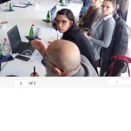
›
of
2