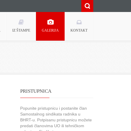
A
IZ ŠTAMPE
GALERIJA
KONTAKT
PRISTUPNICA
Popunite pristupnicu i postanite član
Samostalnog sindikata radnika u
BHRT-u. Potpisanu pristupnicu možete
predati članovima UO ili tehničkom