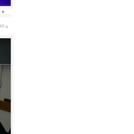
»
HRT-u