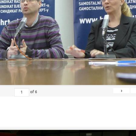
›
of
6