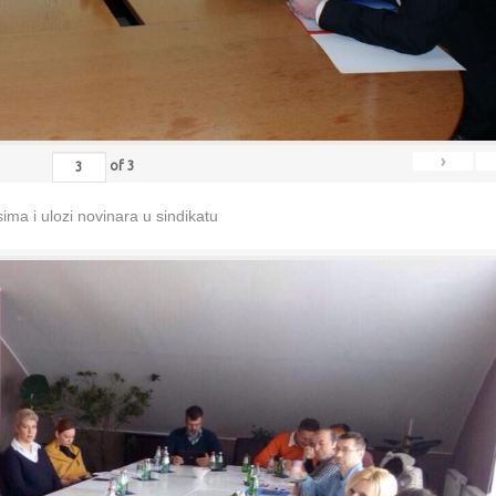
›
of
3
ma i ulozi novinara u sindikatu