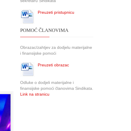
sekretaru Sindikata
Preuzeti pristupnicu
POMOĆ ČLANOVIMA
Obrazac/zahtjev za dodjelu materijalne
i finansijske pomoći
Preuzeti obrazac
Odluke o dodjeli materijalne i
finansijske pomoći članovima Sindikata.
Link na stranicu