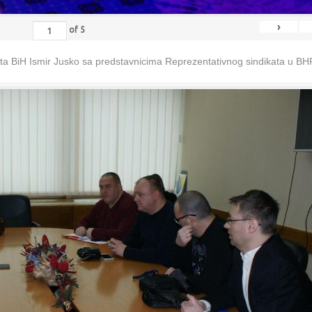
›
of
5
eta BiH Ismir Jusko sa predstavnicima Reprezentativnog sindikata u B