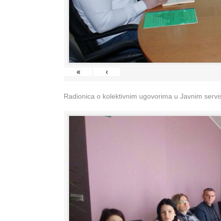
«
‹
Radionica o kolektivnim ugovorima u Javnim servisi