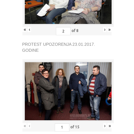
«
‹
›
»
of
8
PROTEST UPOZORENJA 23.01.2017.
GODINE
«
‹
›
»
of
15