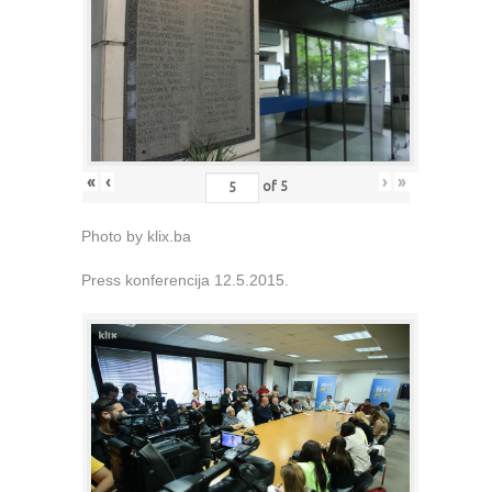
«
‹
›
»
of
5
Photo by klix.ba
Press konferencija 12.5.2015.