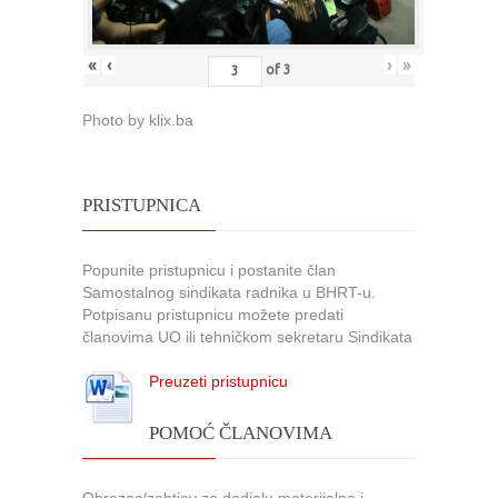
«
‹
›
»
of
3
Photo by klix.ba
PRISTUPNICA
Popunite pristupnicu i postanite član
Samostalnog sindikata radnika u BHRT-u.
Potpisanu pristupnicu možete predati
članovima UO ili tehničkom sekretaru Sindikata
Preuzeti pristupnicu
POMOĆ ČLANOVIMA
Obrazac/zahtjev za dodjelu materijalne i