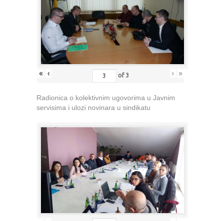
«
‹
›
»
of
3
Radionica o kolektivnim ugovorima u Javnim
servisima i ulozi novinara u sindikatu