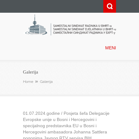
Samostalni sindikat radnika u
BHRT-u
MENI
Galerija
Home
Galerija
01.07.2024.godine / Posjeta šefa Delegacije
Evropske unije u Bosni i Hercegovini i
specijalnog predstavnika EU u Bosni i
Hercegovini ambasadora Johanna Sattlera
pogonima Javnog RTV servisa BIH