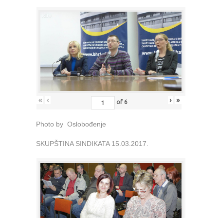
«
‹
›
»
of
6
Photo by Oslobođenje
SKUPŠTINA SINDIKATA 15.03.2017.