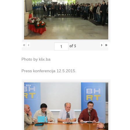
«
‹
›
»
of
5
Photo by klix.ba
Press konferencija 12.5.2015.