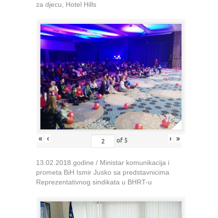
za djecu, Hotel Hills
«
‹
›
»
of
5
13.02.2018.godine / Ministar komunikacija i
prometa BiH Ismir Jusko sa predstavnicima
Reprezentativnog sindikata u BHRT-u