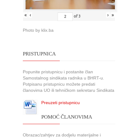
«
‹
›
»
of
3
Photo by klix.ba
PRISTUPNICA
Popunite pristupnicu i postanite član
Samostalnog sindikata radnika u BHRT-u.
Potpisanu pristupnicu možete predati
članovima UO ili tehničkom sekretaru Sindikata
Preuzeti pristupnicu
POMOĆ ČLANOVIMA
Obrazac/zahtjev za dodjelu materijalne i