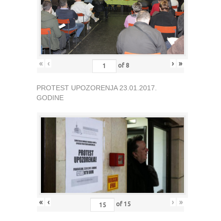
«
‹
›
»
of
8
PROTEST UPOZORENJA 23.01.2017.
GODINE
«
‹
›
»
of
15