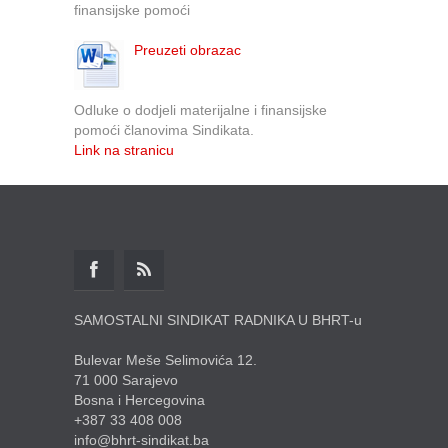
finansijske pomoći
Preuzeti obrazac
Odluke o dodjeli materijalne i finansijske
pomoći članovima Sindikata.
Link na stranicu
SAMOSTALNI SINDIKAT RADNIKA U BHRT-u
Bulevar Meše Selimovića 12.
71 000 Sarajevo
Bosna i Hercegovina
+387 33 408 008
info@bhrt-sindikat.ba