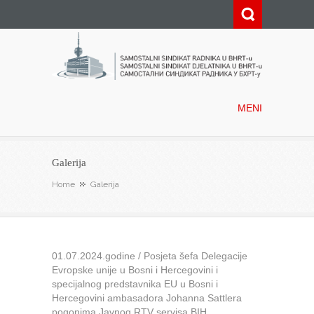
Samostalni sindikat radnika u
BHRT-u
MENI
Galerija
Home
Galerija
01.07.2024.godine / Posjeta šefa Delegacije
Evropske unije u Bosni i Hercegovini i
specijalnog predstavnika EU u Bosni i
Hercegovini ambasadora Johanna Sattlera
pogonima Javnog RTV servisa BIH