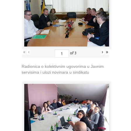
«
‹
›
»
of
3
Radionica o kolektivnim ugovorima u Javnim
servisima i ulozi novinara u sindikatu