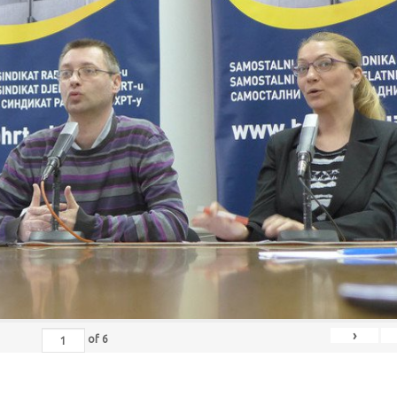
›
of
6