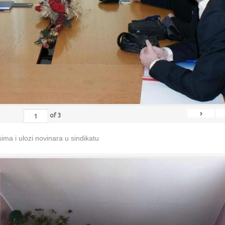
›
of
3
ma i ulozi novinara u sindikatu