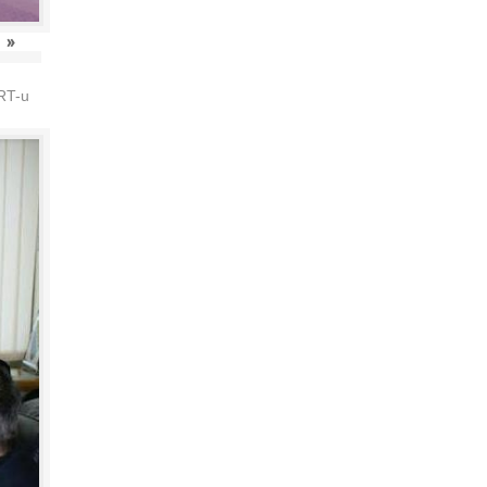
»
HRT-u