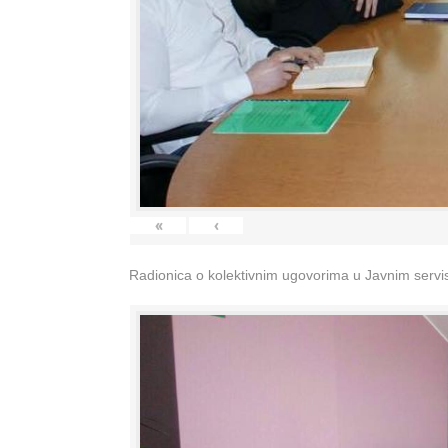
«
‹
Radionica o kolektivnim ugovorima u Javnim servisi