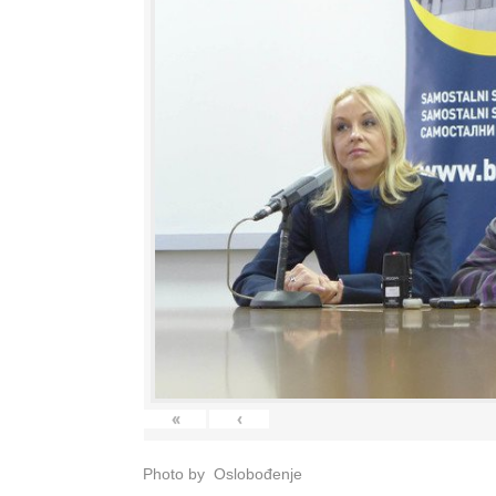
«
‹
Photo by Oslobođenje