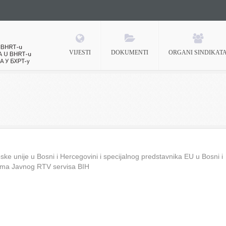
VIJESTI
DOKUMENTI
ORGANI SINDIKAT
 BHRT-u
ke unije u Bosni i Hercegovini i specijalnog predstavnika EU u Bosni i
ima Javnog RTV servisa BIH