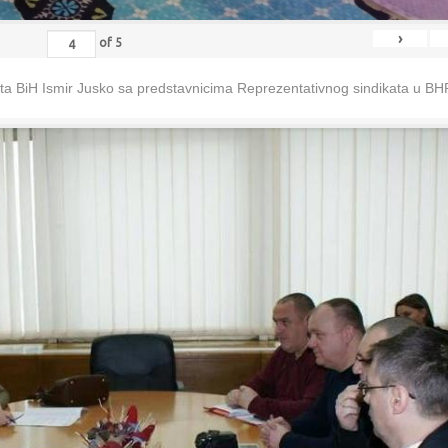
›
of
5
eta BiH Ismir Jusko sa predstavnicima Reprezentativnog sindikata u B