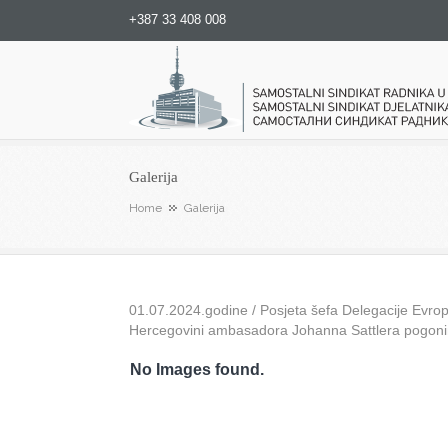
+387 33 408 008
Samostalni sindikat radnika u
Galerija
Home
Galerija
01.07.2024.godine / Posjeta šefa Delegacije Evrops
Hercegovini ambasadora Johanna Sattlera pogon
No Images found.