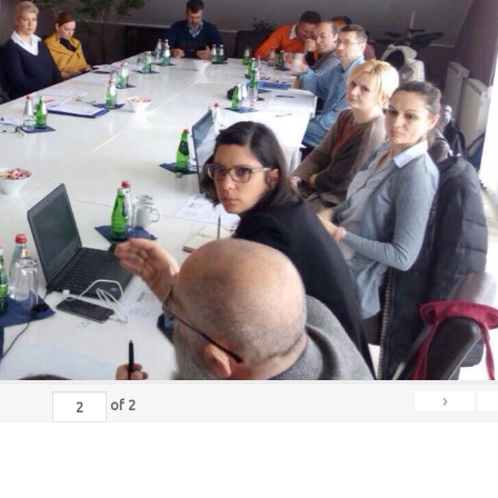
›
of
2