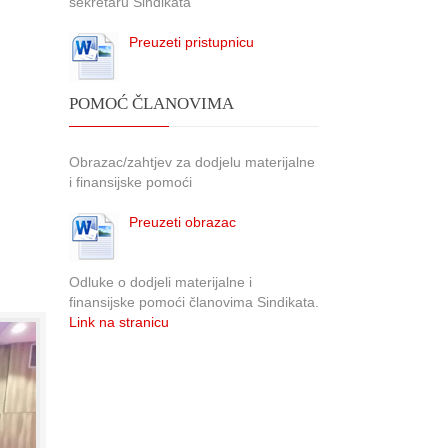
sekretaru Sindikata
Preuzeti pristupnicu
POMOĆ ČLANOVIMA
Obrazac/zahtjev za dodjelu materijalne
i finansijske pomoći
Preuzeti obrazac
Odluke o dodjeli materijalne i
finansijske pomoći članovima Sindikata.
Link na stranicu