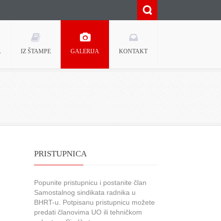
A
IZ ŠTAMPE
GALERIJA
KONTAKT
PRISTUPNICA
Popunite pristupnicu i postanite član
Samostalnog sindikata radnika u
BHRT-u. Potpisanu pristupnicu možete
predati članovima UO ili tehničkom