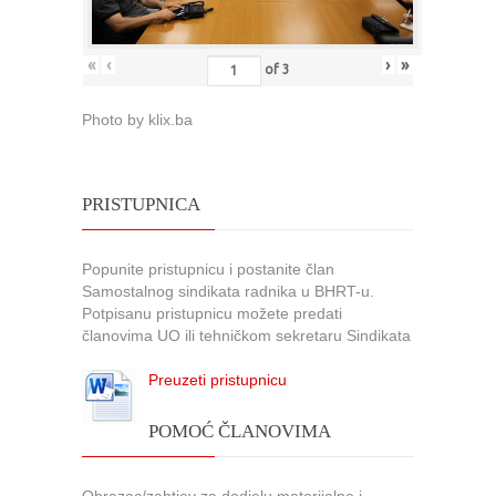
«
‹
›
»
of
3
Photo by klix.ba
PRISTUPNICA
Popunite pristupnicu i postanite član
Samostalnog sindikata radnika u BHRT-u.
Potpisanu pristupnicu možete predati
članovima UO ili tehničkom sekretaru Sindikata
Preuzeti pristupnicu
POMOĆ ČLANOVIMA
Obrazac/zahtjev za dodjelu materijalne i