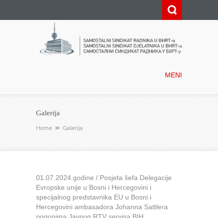
Samostalni sindikat radnika u
BHRT-u
MENI
Galerija
Home
Galerija
01.07.2024.godine / Posjeta šefa Delegacije
Evropske unije u Bosni i Hercegovini i
specijalnog predstavnika EU u Bosni i
Hercegovini ambasadora Johanna Sattlera
pogonima Javnog RTV servisa BIH