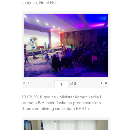
za djecu, Hotel Hills
«
‹
›
»
of
5
13.02.2018.godine / Ministar komunikacija i
prometa BiH Ismir Jusko sa predstavnicima
Reprezentativnog sindikata u BHRT-u