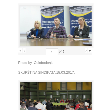
«
‹
›
»
of
6
Photo by Oslobođenje
SKUPŠTINA SINDIKATA 15.03.2017.