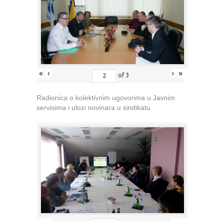
«
‹
›
»
of
3
Radionica o kolektivnim ugovorima u Javnim
servisima i ulozi novinara u sindikatu