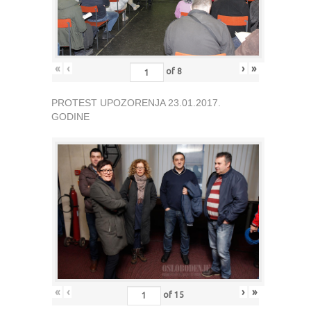
«
‹
›
»
of
8
PROTEST UPOZORENJA 23.01.2017.
GODINE
«
‹
›
»
of
15