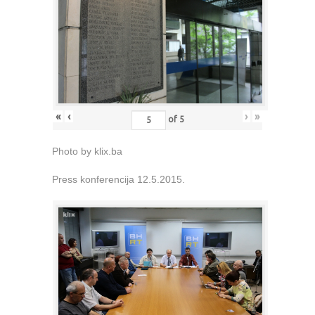
«
‹
›
»
of
5
Photo by klix.ba
Press konferencija 12.5.2015.