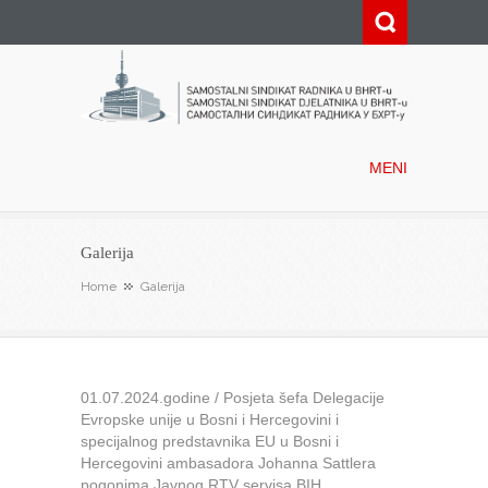
Samostalni sindikat radnika u
BHRT-u
MENI
Galerija
Home
Galerija
01.07.2024.godine / Posjeta šefa Delegacije
Evropske unije u Bosni i Hercegovini i
specijalnog predstavnika EU u Bosni i
Hercegovini ambasadora Johanna Sattlera
pogonima Javnog RTV servisa BIH