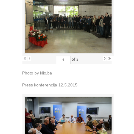
«
‹
›
»
of
5
Photo by klix.ba
Press konferencija 12.5.2015.