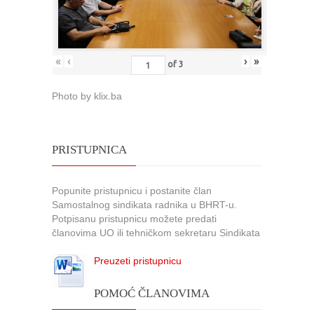
«
‹
›
»
of
3
Photo by klix.ba
PRISTUPNICA
Popunite pristupnicu i postanite član
Samostalnog sindikata radnika u BHRT-u.
Potpisanu pristupnicu možete predati
članovima UO ili tehničkom sekretaru Sindikata
Preuzeti pristupnicu
POMOĆ ČLANOVIMA