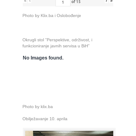
«
‹
›
»
of
15
Photo by Klix.ba i Oslobođenje
Okrugli stol ”Perspektive, održivost, i
funkcioniranje javnih servisa u BiH”
No Images found.
Photo by klix.ba
Obilježavanje 10. aprila