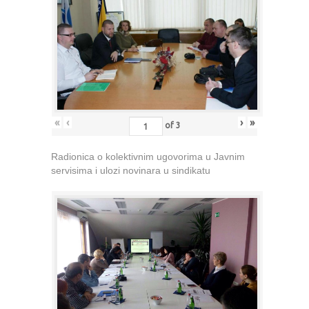
«
‹
›
»
of
3
Radionica o kolektivnim ugovorima u Javnim
servisima i ulozi novinara u sindikatu