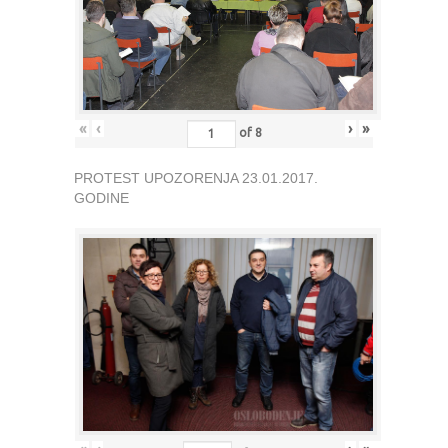
«
‹
›
»
of
8
PROTEST UPOZORENJA 23.01.2017.
GODINE