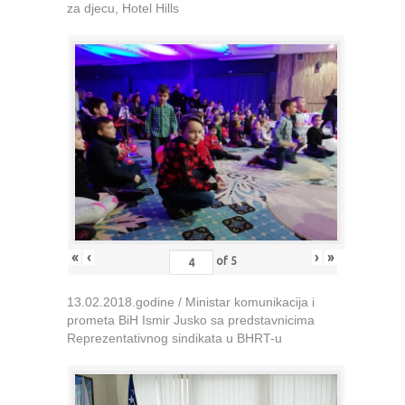
za djecu, Hotel Hills
«
‹
›
»
of
5
13.02.2018.godine / Ministar komunikacija i
prometa BiH Ismir Jusko sa predstavnicima
Reprezentativnog sindikata u BHRT-u