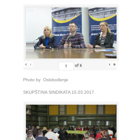
«
‹
›
»
of
6
Photo by Oslobođenje
SKUPŠTINA SINDIKATA 15.03.2017.