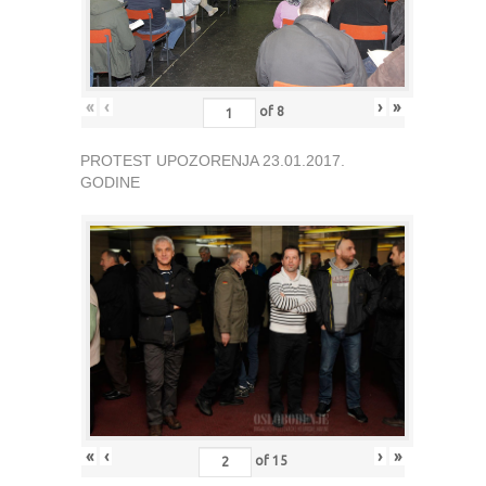
«
‹
›
»
of
8
PROTEST UPOZORENJA 23.01.2017.
GODINE
«
‹
›
»
of
15