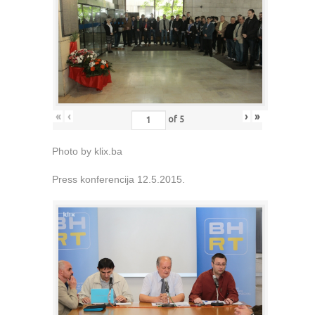
«
‹
›
»
of
5
Photo by klix.ba
Press konferencija 12.5.2015.