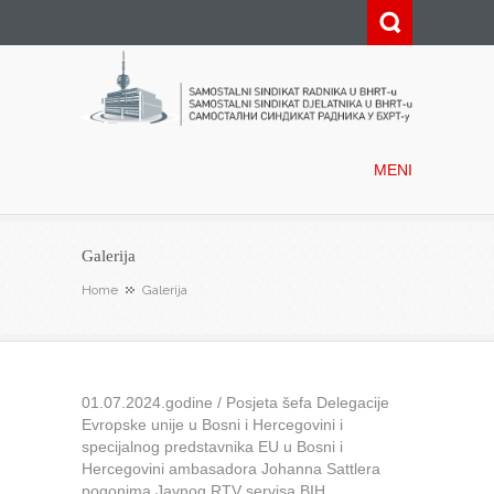
Samostalni sindikat radnika u
BHRT-u
MENI
Galerija
Home
Galerija
01.07.2024.godine / Posjeta šefa Delegacije
Evropske unije u Bosni i Hercegovini i
specijalnog predstavnika EU u Bosni i
Hercegovini ambasadora Johanna Sattlera
pogonima Javnog RTV servisa BIH