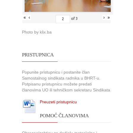
«
‹
›
»
of
3
Photo by klix.ba
PRISTUPNICA
Popunite pristupnicu i postanite član
Samostalnog sindikata radnika u BHRT-u.
Potpisanu pristupnicu možete predati
članovima UO ili tehničkom sekretaru Sindikata
Preuzeti pristupnicu
POMOĆ ČLANOVIMA
Obrazac/zahtjev za dodjelu materijalne i