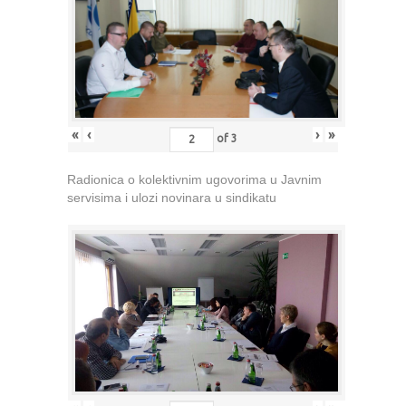
«
‹
›
»
of
3
Radionica o kolektivnim ugovorima u Javnim
servisima i ulozi novinara u sindikatu