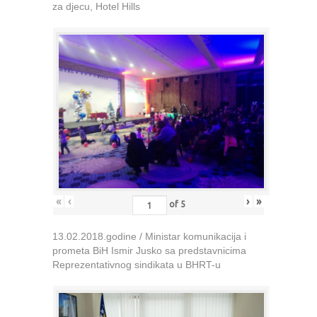
za djecu, Hotel Hills
«
‹
›
»
of
5
13.02.2018.godine / Ministar komunikacija i
prometa BiH Ismir Jusko sa predstavnicima
Reprezentativnog sindikata u BHRT-u