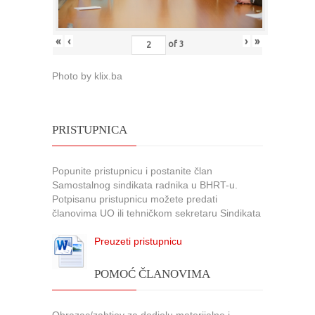
«
‹
›
»
of
3
Photo by klix.ba
PRISTUPNICA
Popunite pristupnicu i postanite član
Samostalnog sindikata radnika u BHRT-u.
Potpisanu pristupnicu možete predati
članovima UO ili tehničkom sekretaru Sindikata
Preuzeti pristupnicu
POMOĆ ČLANOVIMA
Obrazac/zahtjev za dodjelu materijalne i