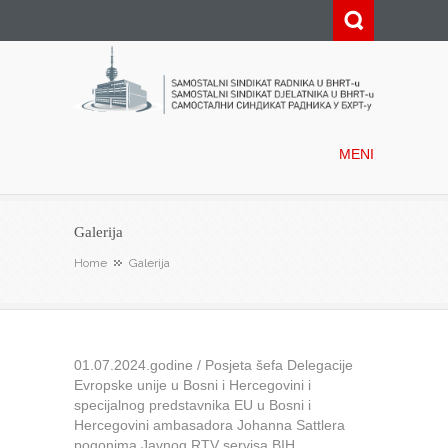
Samostalni sindikat radnika u
BHRT-u
MENI
Galerija
Home
Galerija
01.07.2024.godine / Posjeta šefa Delegacije
Evropske unije u Bosni i Hercegovini i
specijalnog predstavnika EU u Bosni i
Hercegovini ambasadora Johanna Sattlera
pogonima Javnog RTV servisa BIH