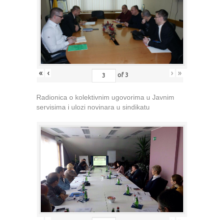
«
‹
›
»
of
3
Radionica o kolektivnim ugovorima u Javnim
servisima i ulozi novinara u sindikatu