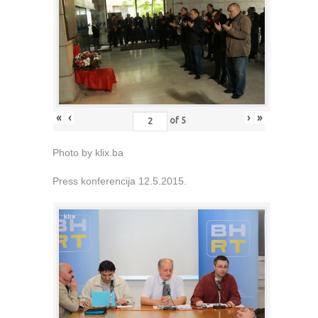
«
‹
›
»
of
5
Photo by klix.ba
Press konferencija 12.5.2015.