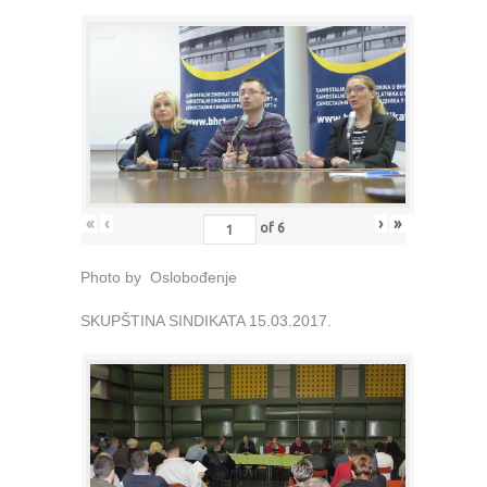
«
‹
›
»
of
6
Photo by Oslobođenje
SKUPŠTINA SINDIKATA 15.03.2017.