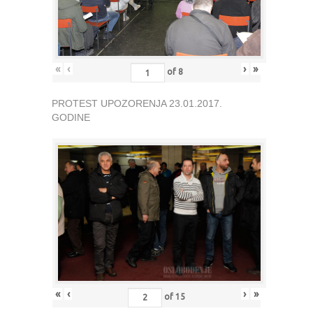
«
‹
›
»
of
8
PROTEST UPOZORENJA 23.01.2017.
GODINE
«
‹
›
»
of
15