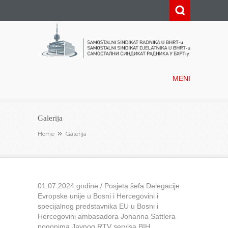
Samostalni sindikat radnika u
BHRT-u
MENI
Galerija
Home
Galerija
01.07.2024.godine / Posjeta šefa Delegacije
Evropske unije u Bosni i Hercegovini i
specijalnog predstavnika EU u Bosni i
Hercegovini ambasadora Johanna Sattlera
pogonima Javnog RTV servisa BIH