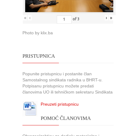
«
‹
›
»
of
3
Photo by klix.ba
PRISTUPNICA
Popunite pristupnicu i postanite član
Samostalnog sindikata radnika u BHRT-u.
Potpisanu pristupnicu možete predati
članovima UO ili tehničkom sekretaru Sindikata
Preuzeti pristupnicu
POMOĆ ČLANOVIMA
Obrazac/zahtjev za dodjelu materijalne i