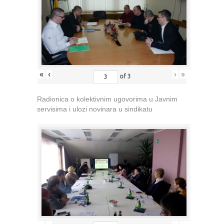
«
‹
›
»
of
3
Radionica o kolektivnim ugovorima u Javnim
servisima i ulozi novinara u sindikatu