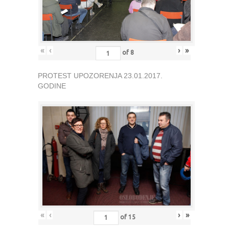
«
‹
›
»
of
8
PROTEST UPOZORENJA 23.01.2017.
GODINE
«
‹
›
»
of
15