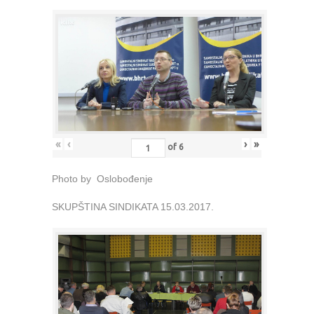
«
‹
›
»
of
6
Photo by Oslobođenje
SKUPŠTINA SINDIKATA 15.03.2017.