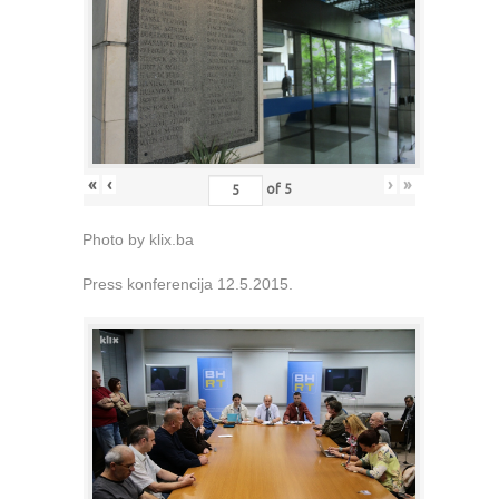
«
‹
›
»
of
5
Photo by klix.ba
Press konferencija 12.5.2015.