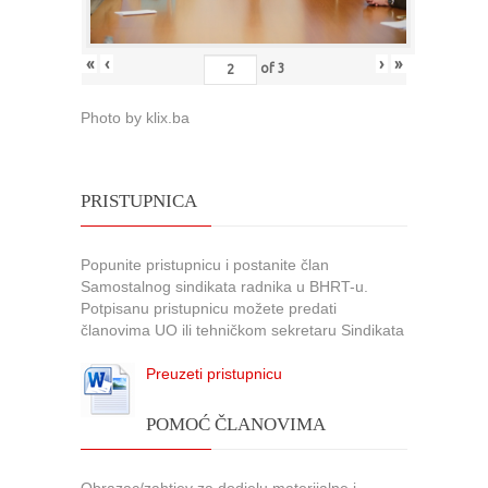
«
‹
›
»
of
3
Photo by klix.ba
PRISTUPNICA
Popunite pristupnicu i postanite član
Samostalnog sindikata radnika u BHRT-u.
Potpisanu pristupnicu možete predati
članovima UO ili tehničkom sekretaru Sindikata
Preuzeti pristupnicu
POMOĆ ČLANOVIMA
Obrazac/zahtjev za dodjelu materijalne i