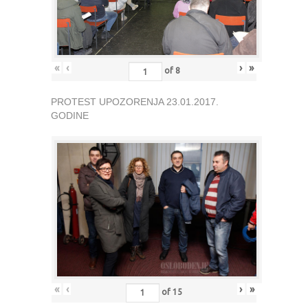
«
‹
›
»
of
8
PROTEST UPOZORENJA 23.01.2017.
GODINE
«
‹
›
»
of
15