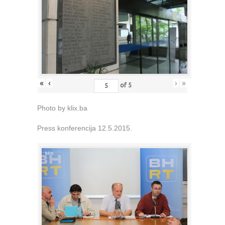
«
‹
›
»
of
5
Photo by klix.ba
Press konferencija 12.5.2015.