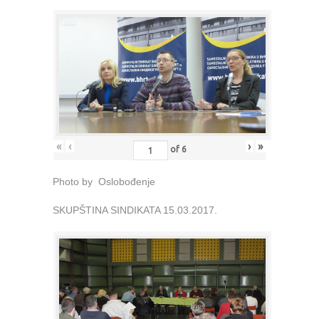
«
‹
›
»
of
6
Photo by Oslobođenje
SKUPŠTINA SINDIKATA 15.03.2017.