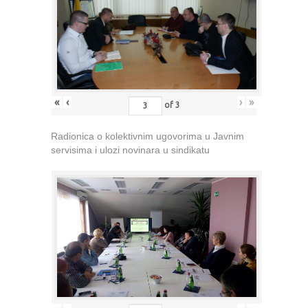
«
‹
›
»
of
3
Radionica o kolektivnim ugovorima u Javnim
servisima i ulozi novinara u sindikatu