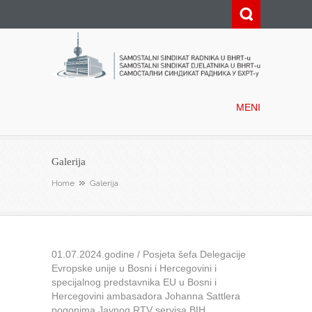
Samostalni sindikat radnika u
BHRT-u
MENI
Galerija
Home
Galerija
01.07.2024.godine / Posjeta šefa Delegacije
Evropske unije u Bosni i Hercegovini i
specijalnog predstavnika EU u Bosni i
Hercegovini ambasadora Johanna Sattlera
pogonima Javnog RTV servisa BIH