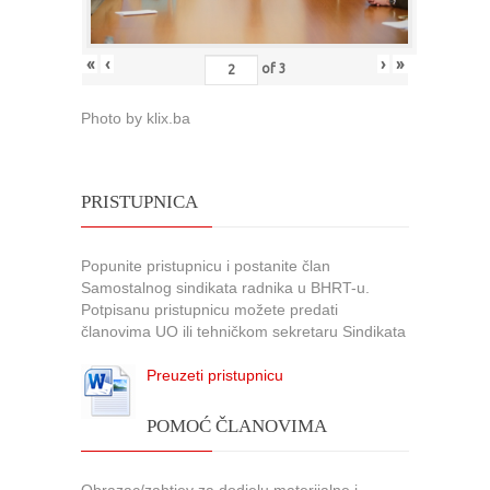
«
‹
›
»
of
3
Photo by klix.ba
PRISTUPNICA
Popunite pristupnicu i postanite član
Samostalnog sindikata radnika u BHRT-u.
Potpisanu pristupnicu možete predati
članovima UO ili tehničkom sekretaru Sindikata
Preuzeti pristupnicu
POMOĆ ČLANOVIMA
Obrazac/zahtjev za dodjelu materijalne i