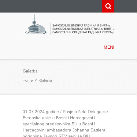
Samostalni sindikat radnika u
BHRT-u
MENI
Galerija
Home
Galerija
01.07.2024.godine / Posjeta šefa Delegacije
Evropske unije u Bosni i Hercegovini i
specijalnog predstavnika EU u Bosni i
Hercegovini ambasadora Johanna Sattlera
pogonima Javnog RTV servisa BIH