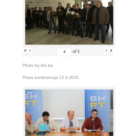
«
‹
›
»
of
5
Photo by klix.ba
Press konferencija 12.5.2015.