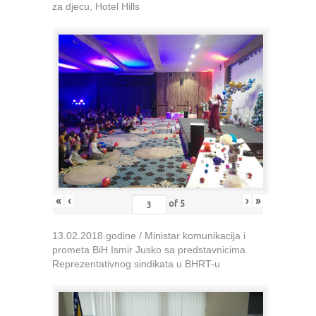
za djecu, Hotel Hills
«
‹
›
»
of
5
13.02.2018.godine / Ministar komunikacija i
prometa BiH Ismir Jusko sa predstavnicima
Reprezentativnog sindikata u BHRT-u