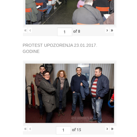
«
‹
›
»
of
8
PROTEST UPOZORENJA 23.01.2017.
GODINE
«
‹
›
»
of
15