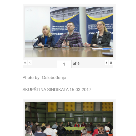
«
‹
›
»
of
6
Photo by Oslobođenje
SKUPŠTINA SINDIKATA 15.03.2017.