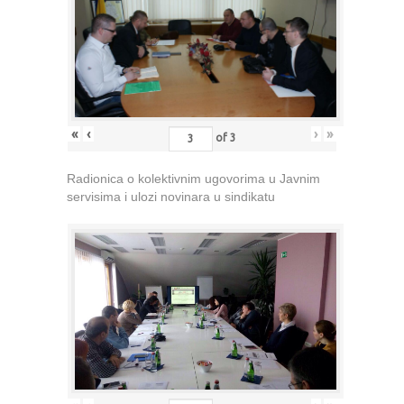
«
‹
›
»
of
3
Radionica o kolektivnim ugovorima u Javnim
servisima i ulozi novinara u sindikatu