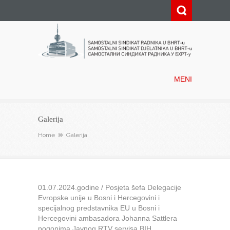
Samostalni sindikat radnika u
BHRT-u
MENI
Galerija
Home
Galerija
01.07.2024.godine / Posjeta šefa Delegacije
Evropske unije u Bosni i Hercegovini i
specijalnog predstavnika EU u Bosni i
Hercegovini ambasadora Johanna Sattlera
pogonima Javnog RTV servisa BIH