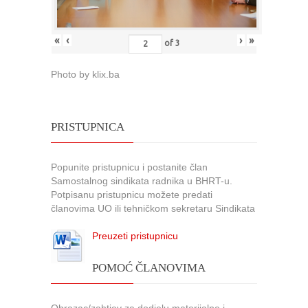
«
‹
›
»
of
3
Photo by klix.ba
PRISTUPNICA
Popunite pristupnicu i postanite član
Samostalnog sindikata radnika u BHRT-u.
Potpisanu pristupnicu možete predati
članovima UO ili tehničkom sekretaru Sindikata
Preuzeti pristupnicu
POMOĆ ČLANOVIMA
Obrazac/zahtjev za dodjelu materijalne i