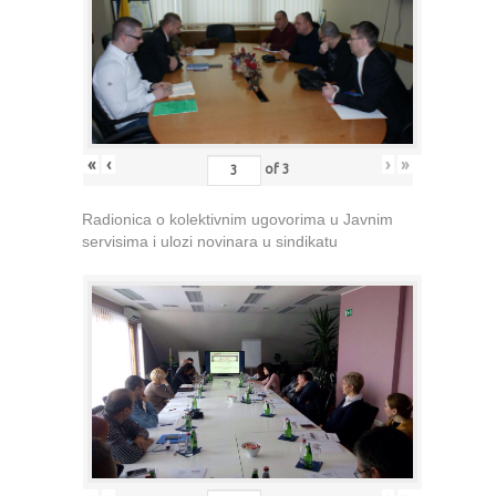
«
‹
›
»
of
3
Radionica o kolektivnim ugovorima u Javnim
servisima i ulozi novinara u sindikatu