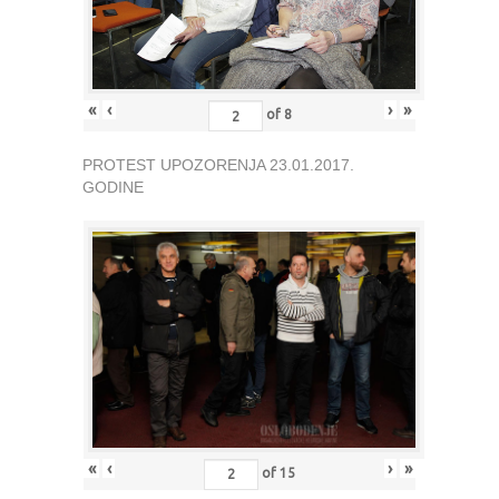
«
‹
›
»
of
8
PROTEST UPOZORENJA 23.01.2017.
GODINE
«
‹
›
»
of
15