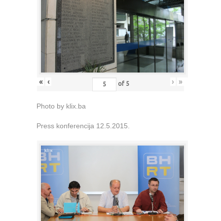
«
‹
›
»
of
5
Photo by klix.ba
Press konferencija 12.5.2015.