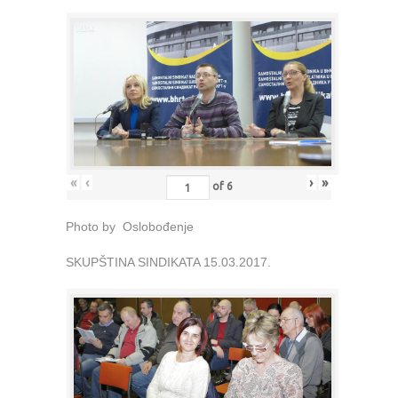
«
‹
›
»
of
6
Photo by Oslobođenje
SKUPŠTINA SINDIKATA 15.03.2017.