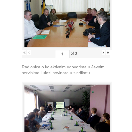
«
‹
›
»
of
3
Radionica o kolektivnim ugovorima u Javnim
servisima i ulozi novinara u sindikatu