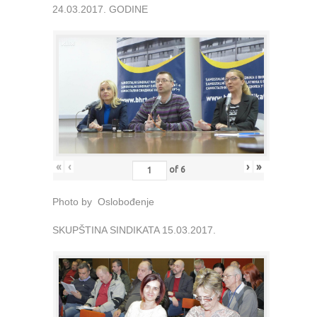
24.03.2017. GODINE
«
‹
›
»
of
6
Photo by Oslobođenje
SKUPŠTINA SINDIKATA 15.03.2017.