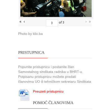
«
‹
›
»
of
3
Photo by klix.ba
PRISTUPNICA
Popunite pristupnicu i postanite član
Samostalnog sindikata radnika u BHRT-u.
Potpisanu pristupnicu možete predati
članovima UO ili tehničkom sekretaru Sindikata
Preuzeti pristupnicu
POMOĆ ČLANOVIMA