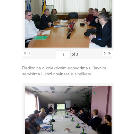
«
‹
›
»
of
3
Radionica o kolektivnim ugovorima u Javnim
servisima i ulozi novinara u sindikatu