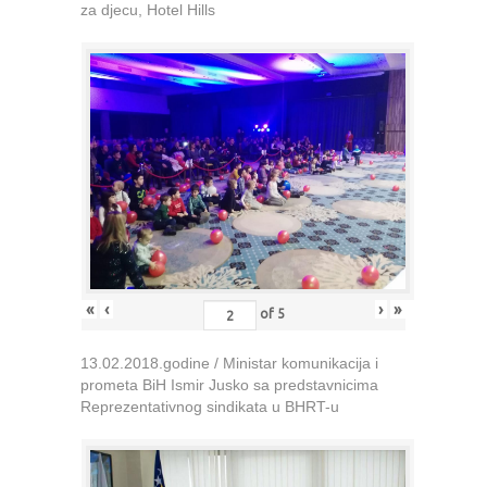
za djecu, Hotel Hills
«
‹
›
»
of
5
13.02.2018.godine / Ministar komunikacija i
prometa BiH Ismir Jusko sa predstavnicima
Reprezentativnog sindikata u BHRT-u