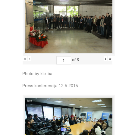
«
‹
›
»
of
5
Photo by klix.ba
Press konferencija 12.5.2015.