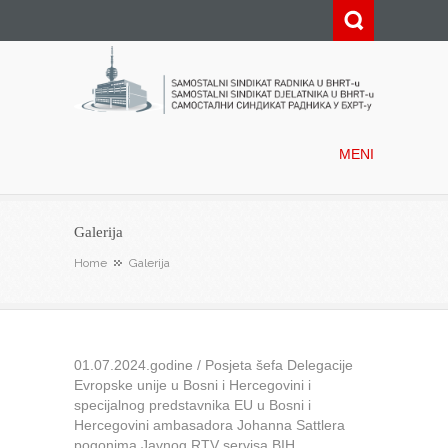
Samostalni sindikat radnika u
BHRT-u
MENI
Galerija
Home
Galerija
01.07.2024.godine / Posjeta šefa Delegacije
Evropske unije u Bosni i Hercegovini i
specijalnog predstavnika EU u Bosni i
Hercegovini ambasadora Johanna Sattlera
pogonima Javnog RTV servisa BIH