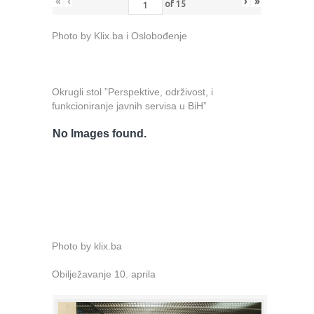
«
‹
›
»
of
15
Photo by Klix.ba i Oslobođenje
Okrugli stol ”Perspektive, održivost, i
funkcioniranje javnih servisa u BiH”
No Images found.
Photo by klix.ba
Obilježavanje 10. aprila