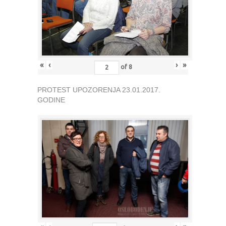
«
‹
›
»
of
8
PROTEST UPOZORENJA 23.01.2017.
GODINE