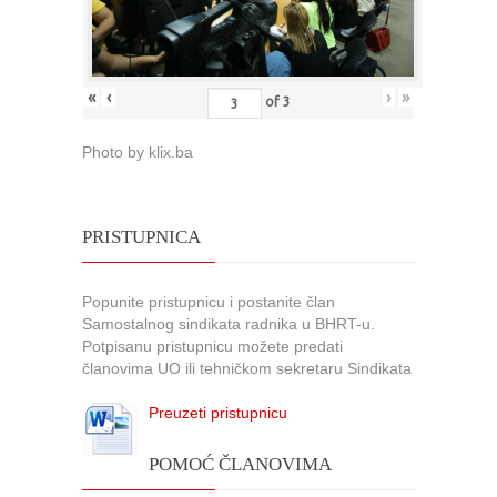
«
‹
›
»
of
3
Photo by klix.ba
PRISTUPNICA
Popunite pristupnicu i postanite član
Samostalnog sindikata radnika u BHRT-u.
Potpisanu pristupnicu možete predati
članovima UO ili tehničkom sekretaru Sindikata
Preuzeti pristupnicu
POMOĆ ČLANOVIMA