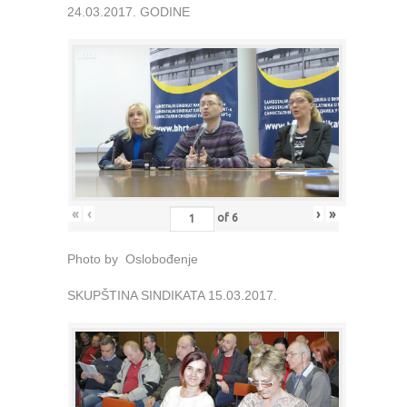
24.03.2017. GODINE
«
‹
›
»
of
6
Photo by Oslobođenje
SKUPŠTINA SINDIKATA 15.03.2017.