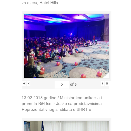
za djecu, Hotel Hills
«
‹
›
»
of
5
13.02.2018.godine / Ministar komunikacija i
prometa BiH Ismir Jusko sa predstavnicima
Reprezentativnog sindikata u BHRT-u