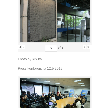
«
‹
›
»
of
5
Photo by klix.ba
Press konferencija 12.5.2015.