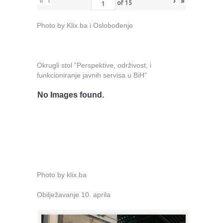
«
‹
›
»
of
15
Photo by Klix.ba i Oslobođenje
Okrugli stol ”Perspektive, održivost, i
funkcioniranje javnih servisa u BiH”
No Images found.
Photo by klix.ba
Obilježavanje 10. aprila