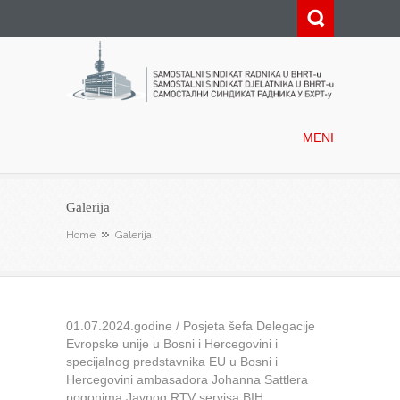
Samostalni sindikat radnika u
BHRT-u
MENI
Galerija
Home
Galerija
01.07.2024.godine / Posjeta šefa Delegacije
Evropske unije u Bosni i Hercegovini i
specijalnog predstavnika EU u Bosni i
Hercegovini ambasadora Johanna Sattlera
pogonima Javnog RTV servisa BIH