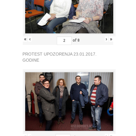
«
‹
›
»
of
8
PROTEST UPOZORENJA 23.01.2017.
GODINE