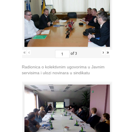
«
‹
›
»
of
3
Radionica o kolektivnim ugovorima u Javnim
servisima i ulozi novinara u sindikatu