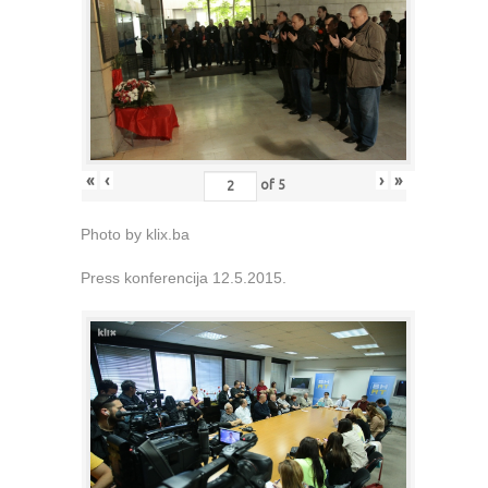
«
‹
›
»
of
5
Photo by klix.ba
Press konferencija 12.5.2015.