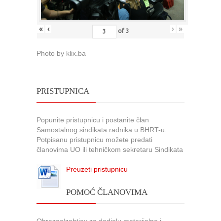
«
‹
›
»
of
3
Photo by klix.ba
PRISTUPNICA
Popunite pristupnicu i postanite član
Samostalnog sindikata radnika u BHRT-u.
Potpisanu pristupnicu možete predati
članovima UO ili tehničkom sekretaru Sindikata
Preuzeti pristupnicu
POMOĆ ČLANOVIMA
Obrazac/zahtjev za dodjelu materijalne i