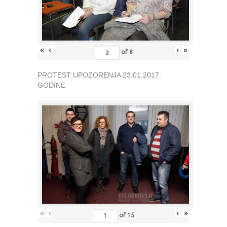
«
‹
›
»
of
8
PROTEST UPOZORENJA 23.01.2017.
GODINE
«
‹
›
»
of
15