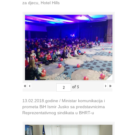
za djecu, Hotel Hills
«
‹
›
»
of
5
13.02.2018.godine / Ministar komunikacija i
prometa BiH Ismir Jusko sa predstavnicima
Reprezentativnog sindikata u BHRT-u