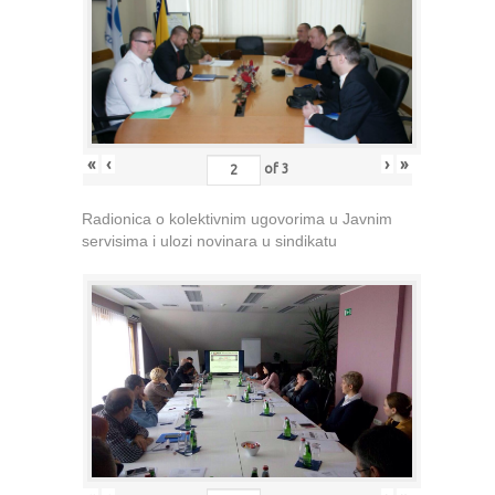
«
‹
›
»
of
3
Radionica o kolektivnim ugovorima u Javnim
servisima i ulozi novinara u sindikatu