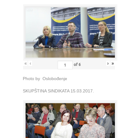
«
‹
›
»
of
6
Photo by Oslobođenje
SKUPŠTINA SINDIKATA 15.03.2017.