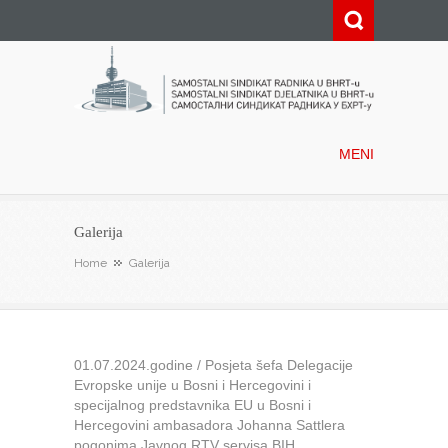
Samostalni sindikat radnika u
BHRT-u
MENI
Galerija
Home
Galerija
01.07.2024.godine / Posjeta šefa Delegacije
Evropske unije u Bosni i Hercegovini i
specijalnog predstavnika EU u Bosni i
Hercegovini ambasadora Johanna Sattlera
pogonima Javnog RTV servisa BIH