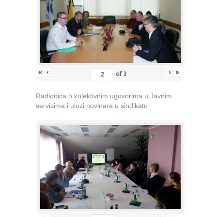
«
‹
›
»
of
3
Radionica o kolektivnim ugovorima u Javnim
servisima i ulozi novinara u sindikatu