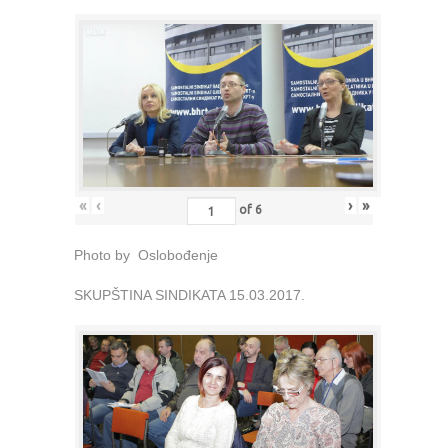
«
‹
›
»
of
6
Photo by Oslobođenje
SKUPŠTINA SINDIKATA 15.03.2017.