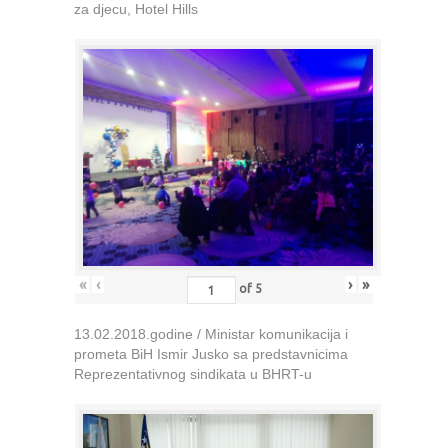
za djecu, Hotel Hills
«
‹
›
»
of
5
13.02.2018.godine / Ministar komunikacija i
prometa BiH Ismir Jusko sa predstavnicima
Reprezentativnog sindikata u BHRT-u