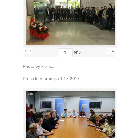
«
‹
›
»
of
5
Photo by klix.ba
Press konferencija 12.5.2015.