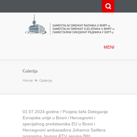
Samostalni sindikat radnika u
BHRT-u
MENI
Galerija
Home
Galerija
01.07.2024.godine / Posjeta šefa Delegacije
Evropske unije u Bosni i Hercegovini i
specijalnog predstavnika EU u Bosni i
Hercegovini ambasadora Johanna Sattlera
pogonima Javnog RTV servisa BIH