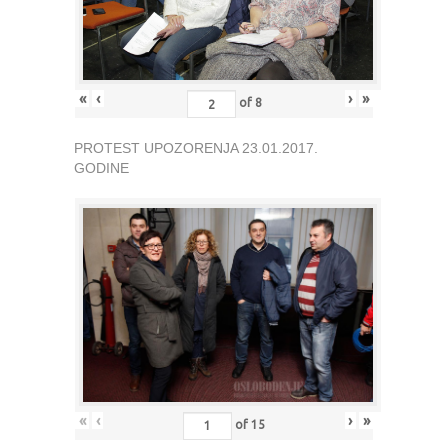
«
‹
›
»
of
8
PROTEST UPOZORENJA 23.01.2017.
GODINE
«
‹
›
»
of
15