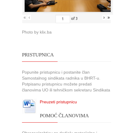
«
‹
›
»
of
3
Photo by klix.ba
PRISTUPNICA
Popunite pristupnicu i postanite član
Samostalnog sindikata radnika u BHRT-u.
Potpisanu pristupnicu možete predati
članovima UO ili tehničkom sekretaru Sindikata
Preuzeti pristupnicu
POMOĆ ČLANOVIMA
Obrazac/zahtjev za dodjelu materijalne i