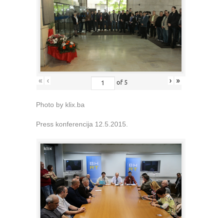
«
‹
›
»
of
5
Photo by klix.ba
Press konferencija 12.5.2015.