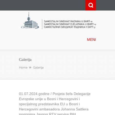
Samostalni sindikat radnika u
BHRT-u
MENI
Galerija
Home
Galerija
01.07.2024.godine / Posjeta šefa Delegacije
Evropske unije u Bosni i Hercegovini i
specijalnog predstavnika EU u Bosni i
Hercegovini ambasadora Johanna Sattlera
pogonima Javnog RTV servisa BIH