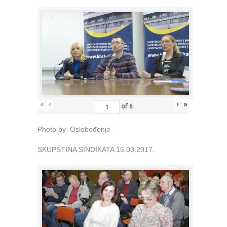
«
‹
›
»
of
6
Photo by Oslobođenje
SKUPŠTINA SINDIKATA 15.03.2017.