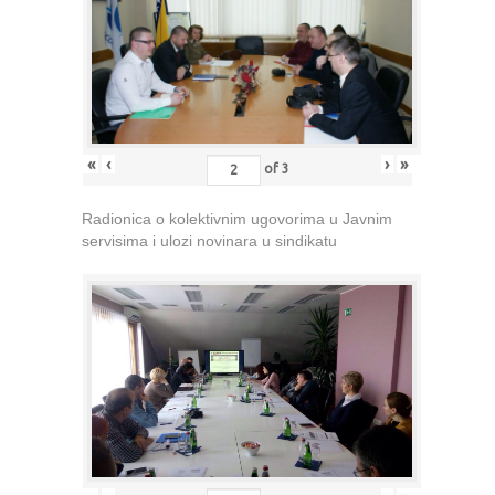
«
‹
›
»
of
3
Radionica o kolektivnim ugovorima u Javnim
servisima i ulozi novinara u sindikatu