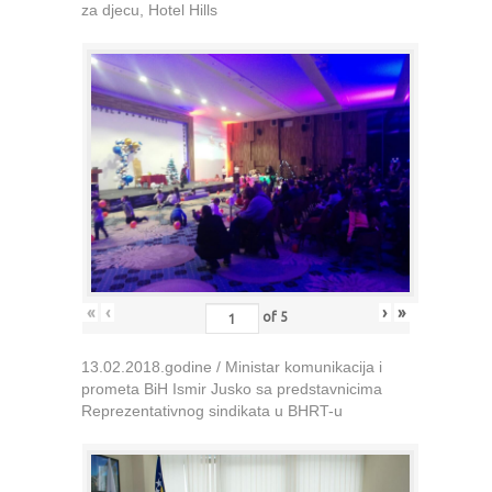
za djecu, Hotel Hills
«
‹
›
»
of
5
13.02.2018.godine / Ministar komunikacija i
prometa BiH Ismir Jusko sa predstavnicima
Reprezentativnog sindikata u BHRT-u