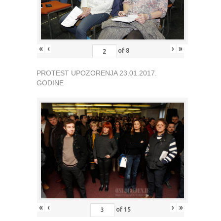
«
‹
›
»
of
8
PROTEST UPOZORENJA 23.01.2017.
GODINE
«
‹
›
»
of
15