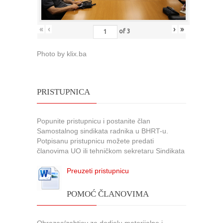
«
‹
›
»
of
3
Photo by klix.ba
PRISTUPNICA
Popunite pristupnicu i postanite član
Samostalnog sindikata radnika u BHRT-u.
Potpisanu pristupnicu možete predati
članovima UO ili tehničkom sekretaru Sindikata
Preuzeti pristupnicu
POMOĆ ČLANOVIMA
Obrazac/zahtjev za dodjelu materijalne i