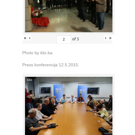
«
‹
›
»
of
5
Photo by klix.ba
Press konferencija 12.5.2015.