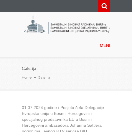
Samostalni sindikat radnika u
BHRT-u
MENI
Galerija
Home
Galerija
01.07.2024.godine / Posjeta šefa Delegacije
Evropske unije u Bosni i Hercegovini i
specijalnog predstavnika EU u Bosni i
Hercegovini ambasadora Johanna Sattlera
pogonima Javnog RTV servisa BIH