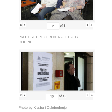
«
‹
›
»
of
8
PROTEST UPOZORENJA 23.01.2017.
GODINE
«
‹
›
»
of
15
Photo by Klix.ba i Oslobođenje