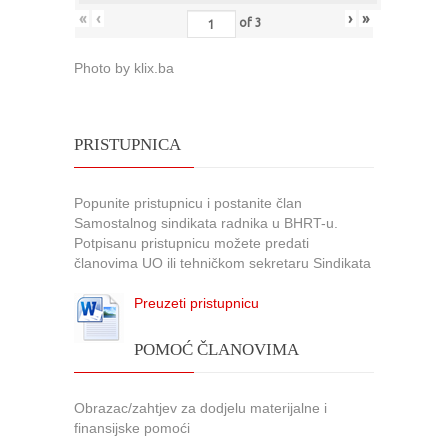
«
‹
›
»
of
3
Photo by klix.ba
PRISTUPNICA
Popunite pristupnicu i postanite član
Samostalnog sindikata radnika u BHRT-u.
Potpisanu pristupnicu možete predati
članovima UO ili tehničkom sekretaru Sindikata
Preuzeti pristupnicu
POMOĆ ČLANOVIMA
Obrazac/zahtjev za dodjelu materijalne i
finansijske pomoći