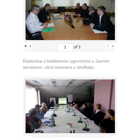
«
‹
›
»
of
3
Radionica o kolektivnim ugovorima u Javnim
servisima i ulozi novinara u sindikatu