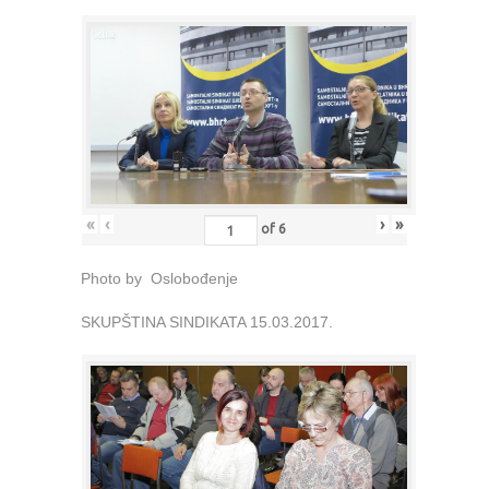
«
‹
›
»
of
6
Photo by Oslobođenje
SKUPŠTINA SINDIKATA 15.03.2017.