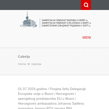
Samostalni sindikat radnika u
BHRT-u
MENI
Galerija
Home
Galerija
01.07.2024.godine / Posjeta šefa Delegacije
Evropske unije u Bosni i Hercegovini i
specijalnog predstavnika EU u Bosni i
Hercegovini ambasadora Johanna Sattlera
pogonima Javnog RTV servisa BIH