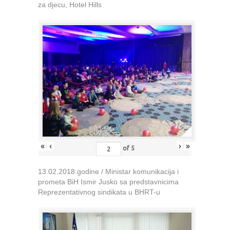
za djecu, Hotel Hills
«
‹
›
»
of
5
13.02.2018.godine / Ministar komunikacija i
prometa BiH Ismir Jusko sa predstavnicima
Reprezentativnog sindikata u BHRT-u