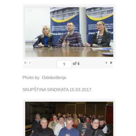
«
‹
›
»
of
6
Photo by Oslobođenje
SKUPŠTINA SINDIKATA 15.03.2017.