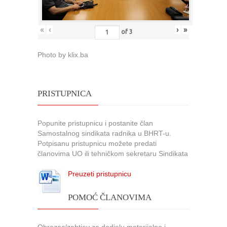
«
‹
›
»
of
3
Photo by klix.ba
PRISTUPNICA
Popunite pristupnicu i postanite član
Samostalnog sindikata radnika u BHRT-u.
Potpisanu pristupnicu možete predati
članovima UO ili tehničkom sekretaru Sindikata
Preuzeti pristupnicu
POMOĆ ČLANOVIMA
Obrazac/zahtjev za dodjelu materijalne i