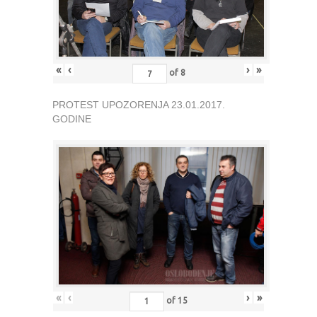
«
‹
›
»
of
8
PROTEST UPOZORENJA 23.01.2017.
GODINE
«
‹
›
»
of
15