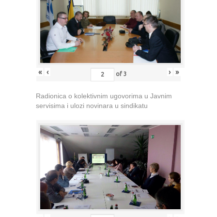
«
‹
›
»
of
3
Radionica o kolektivnim ugovorima u Javnim
servisima i ulozi novinara u sindikatu