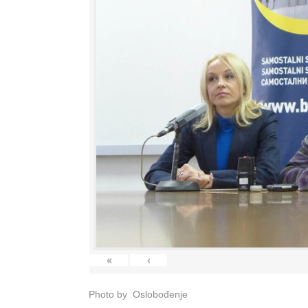
«
‹
Photo by Oslobođenje