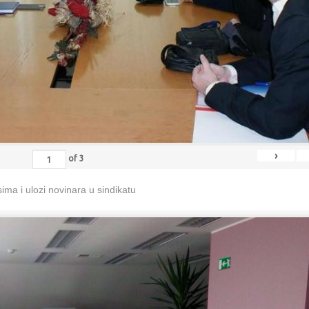
›
of
3
ma i ulozi novinara u sindikatu