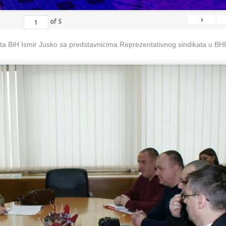
›
of
5
eta BiH Ismir Jusko sa predstavnicima Reprezentativnog sindikata u B