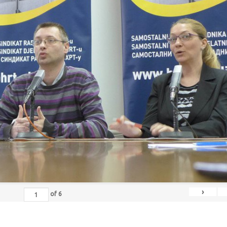
›
of
6