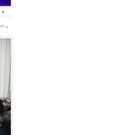
»
HRT-u