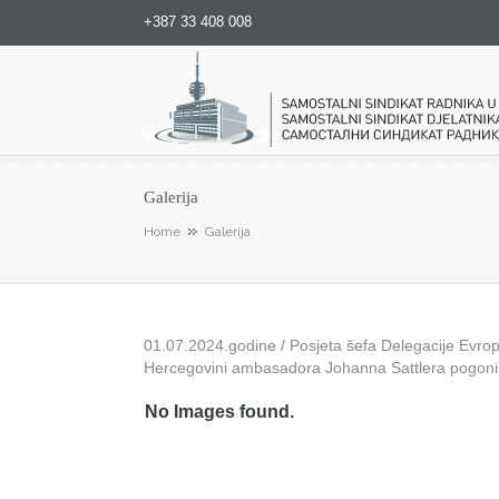
+387 33 408 008
Samostalni sindikat radnika u
Galerija
Home
Galerija
01.07.2024.godine / Posjeta šefa Delegacije Evrops
Hercegovini ambasadora Johanna Sattlera pogon
No Images found.