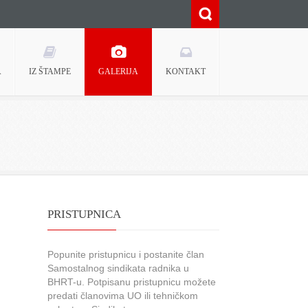
A
IZ ŠTAMPE
GALERIJA
KONTAKT
PRISTUPNICA
Popunite pristupnicu i postanite član
Samostalnog sindikata radnika u
BHRT-u. Potpisanu pristupnicu možete
predati članovima UO ili tehničkom