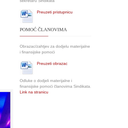
sekretaru Sindikata
Preuzeti pristupnicu
POMOĆ ČLANOVIMA
Obrazac/zahtjev za dodjelu materijalne
i finansijske pomoći
Preuzeti obrazac
Odluke o dodjeli materijalne i
finansijske pomoći članovima Sindikata.
Link na stranicu