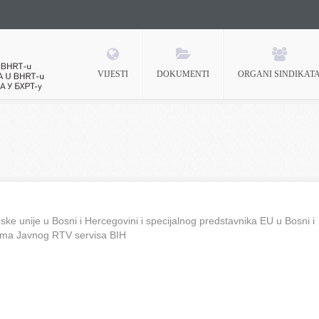
VIJESTI
DOKUMENTI
ORGANI SINDIKAT
 BHRT-u
ke unije u Bosni i Hercegovini i specijalnog predstavnika EU u Bosni i
ima Javnog RTV servisa BIH