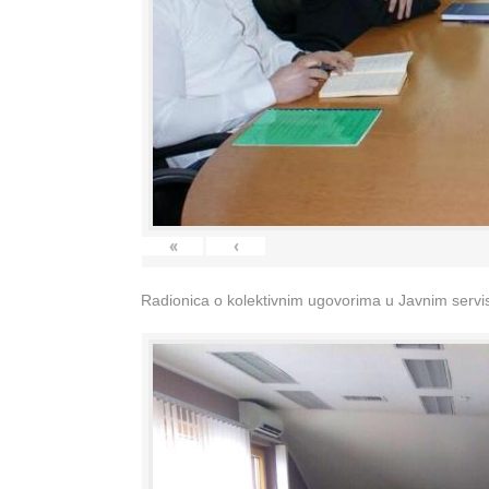
«
‹
Radionica o kolektivnim ugovorima u Javnim servisi