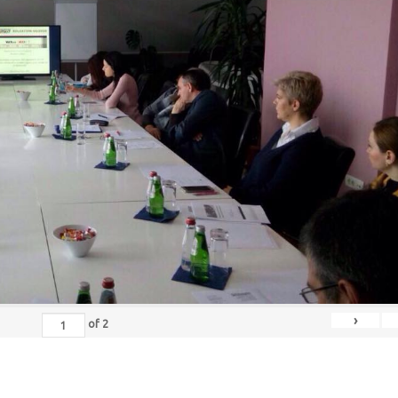
›
of
2