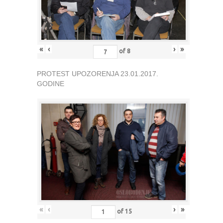
«
‹
›
»
of
8
PROTEST UPOZORENJA 23.01.2017.
GODINE
«
‹
›
»
of
15