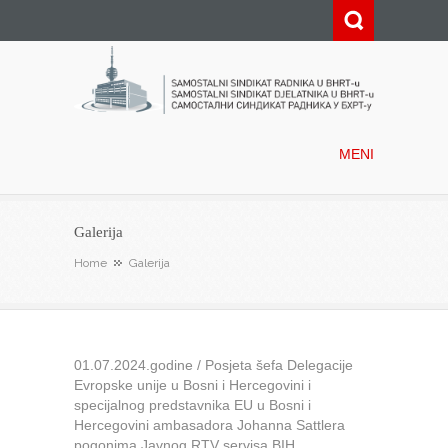
Samostalni sindikat radnika u
BHRT-u
MENI
Galerija
Home
Galerija
01.07.2024.godine / Posjeta šefa Delegacije
Evropske unije u Bosni i Hercegovini i
specijalnog predstavnika EU u Bosni i
Hercegovini ambasadora Johanna Sattlera
pogonima Javnog RTV servisa BIH