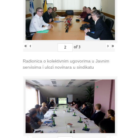
«
‹
›
»
of
3
Radionica o kolektivnim ugovorima u Javnim
servisima i ulozi novinara u sindikatu