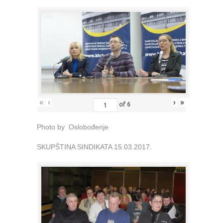
«
‹
›
»
of
6
Photo by Oslobođenje
SKUPŠTINA SINDIKATA 15.03.2017.