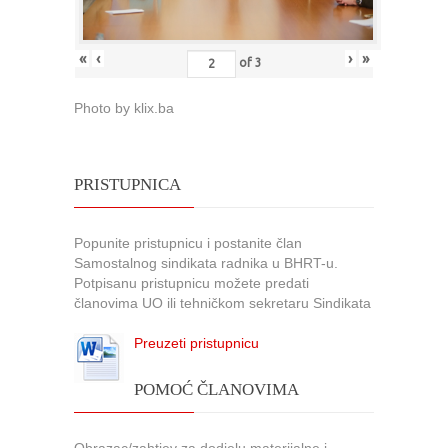
«
‹
›
»
of
3
Photo by klix.ba
PRISTUPNICA
Popunite pristupnicu i postanite član
Samostalnog sindikata radnika u BHRT-u.
Potpisanu pristupnicu možete predati
članovima UO ili tehničkom sekretaru Sindikata
Preuzeti pristupnicu
POMOĆ ČLANOVIMA
Obrazac/zahtjev za dodjelu materijalne i