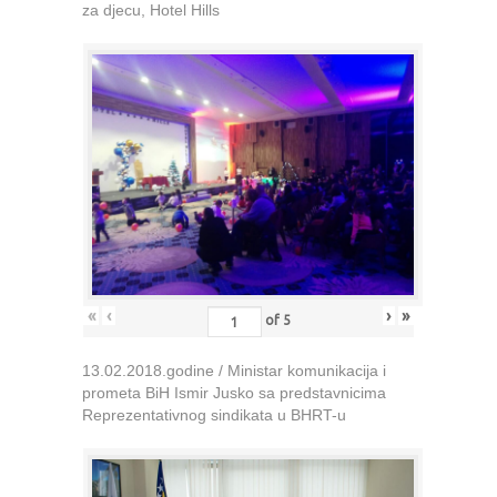
za djecu, Hotel Hills
«
‹
›
»
of
5
13.02.2018.godine / Ministar komunikacija i
prometa BiH Ismir Jusko sa predstavnicima
Reprezentativnog sindikata u BHRT-u