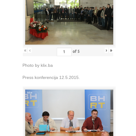
«
‹
›
»
of
5
Photo by klix.ba
Press konferencija 12.5.2015.