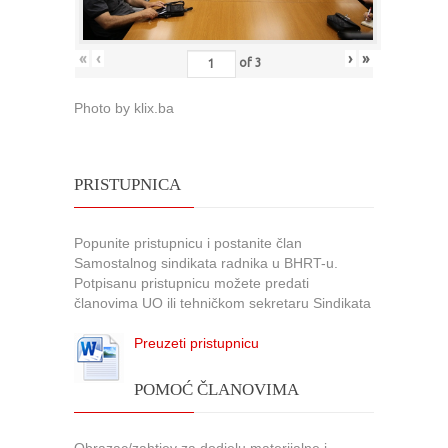
«
‹
›
»
of
3
Photo by klix.ba
PRISTUPNICA
Popunite pristupnicu i postanite član
Samostalnog sindikata radnika u BHRT-u.
Potpisanu pristupnicu možete predati
članovima UO ili tehničkom sekretaru Sindikata
Preuzeti pristupnicu
POMOĆ ČLANOVIMA
Obrazac/zahtjev za dodjelu materijalne i