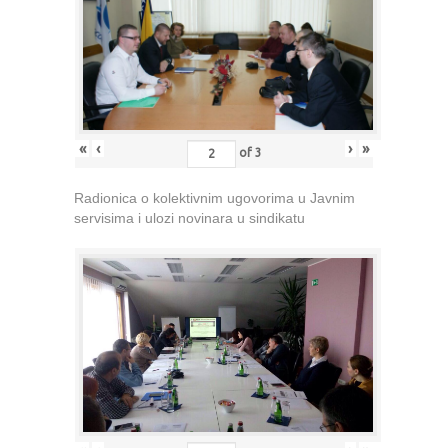
«
‹
›
»
of
3
Radionica o kolektivnim ugovorima u Javnim
servisima i ulozi novinara u sindikatu