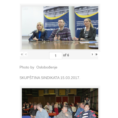
«
‹
›
»
of
6
Photo by Oslobođenje
SKUPŠTINA SINDIKATA 15.03.2017.