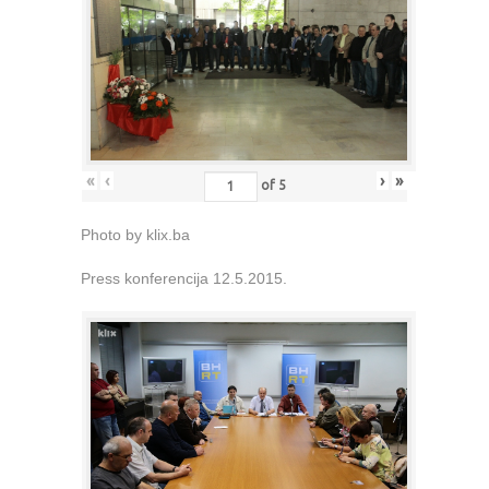
«
‹
›
»
of
5
Photo by klix.ba
Press konferencija 12.5.2015.