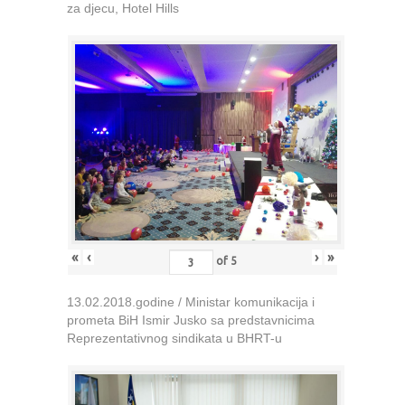
za djecu, Hotel Hills
«
‹
›
»
of
5
13.02.2018.godine / Ministar komunikacija i
prometa BiH Ismir Jusko sa predstavnicima
Reprezentativnog sindikata u BHRT-u