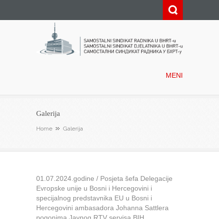
Samostalni sindikat radnika u
BHRT-u
MENI
Galerija
Home
Galerija
01.07.2024.godine / Posjeta šefa Delegacije
Evropske unije u Bosni i Hercegovini i
specijalnog predstavnika EU u Bosni i
Hercegovini ambasadora Johanna Sattlera
pogonima Javnog RTV servisa BIH