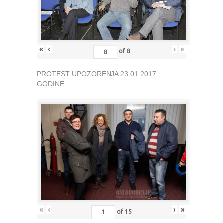
«
‹
›
»
of
8
PROTEST UPOZORENJA 23.01.2017.
GODINE
«
‹
›
»
of
15