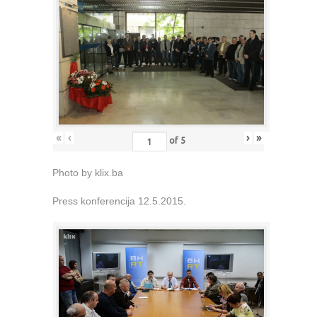
«
‹
›
»
of
5
Photo by klix.ba
Press konferencija 12.5.2015.