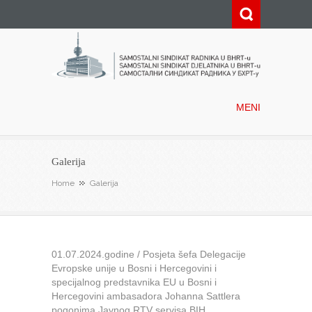
Samostalni sindikat radnika u
BHRT-u
MENI
Galerija
Home
Galerija
01.07.2024.godine / Posjeta šefa Delegacije
Evropske unije u Bosni i Hercegovini i
specijalnog predstavnika EU u Bosni i
Hercegovini ambasadora Johanna Sattlera
pogonima Javnog RTV servisa BIH