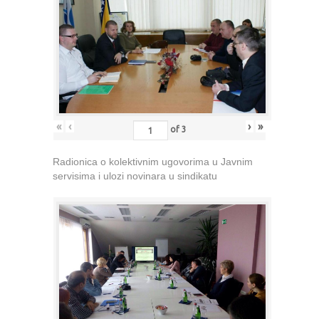
«
‹
›
»
of
3
Radionica o kolektivnim ugovorima u Javnim
servisima i ulozi novinara u sindikatu