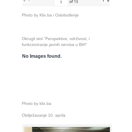
«
‹
›
»
of
15
Photo by Klix.ba i Oslobođenje
Okrugli stol ”Perspektive, održivost, i
funkcioniranje javnih servisa u BiH”
No Images found.
Photo by klix.ba
Obilježavanje 10. aprila