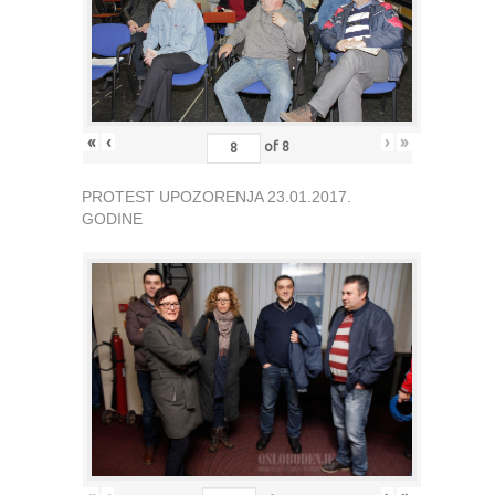
«
‹
›
»
of
8
PROTEST UPOZORENJA 23.01.2017.
GODINE