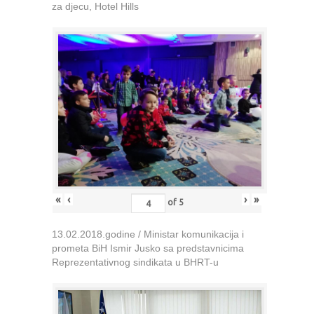
za djecu, Hotel Hills
«
‹
›
»
of
5
13.02.2018.godine / Ministar komunikacija i
prometa BiH Ismir Jusko sa predstavnicima
Reprezentativnog sindikata u BHRT-u