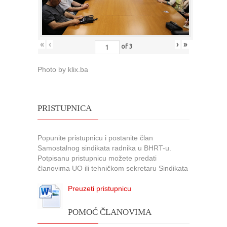
«
‹
›
»
of
3
Photo by klix.ba
PRISTUPNICA
Popunite pristupnicu i postanite član
Samostalnog sindikata radnika u BHRT-u.
Potpisanu pristupnicu možete predati
članovima UO ili tehničkom sekretaru Sindikata
Preuzeti pristupnicu
POMOĆ ČLANOVIMA