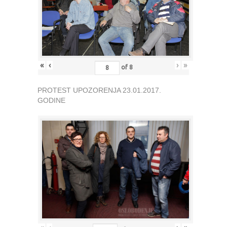
«
‹
›
»
of
8
PROTEST UPOZORENJA 23.01.2017.
GODINE