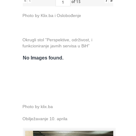
«
‹
›
»
of
15
Photo by Klix.ba i Oslobođenje
Okrugli stol ”Perspektive, održivost, i
funkcioniranje javnih servisa u BiH”
No Images found.
Photo by klix.ba
Obilježavanje 10. aprila