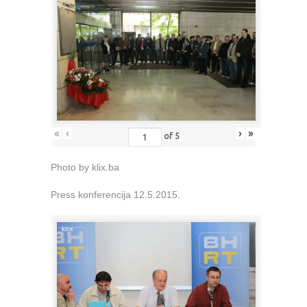
«
‹
›
»
of
5
Photo by klix.ba
Press konferencija 12.5.2015.