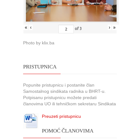
«
‹
›
»
of
3
Photo by klix.ba
PRISTUPNICA
Popunite pristupnicu i postanite član
Samostalnog sindikata radnika u BHRT-u.
Potpisanu pristupnicu možete predati
članovima UO ili tehničkom sekretaru Sindikata
Preuzeti pristupnicu
POMOĆ ČLANOVIMA