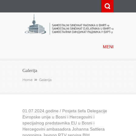
Samostalni sindikat radnika u
BHRT-u
MENI
Galerija
Home
Galerija
01.07.2024.godine / Posjeta šefa Delegacije
Evropske unije u Bosni i Hercegovini i
specijalnog predstavnika EU u Bosni i
Hercegovini ambasadora Johanna Sattlera
pogonima Javnog RTV servisa BIH