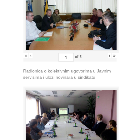
«
‹
›
»
of
3
Radionica o kolektivnim ugovorima u Javnim
servisima i ulozi novinara u sindikatu