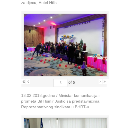
za djecu, Hotel Hills
«
‹
›
»
of
5
13.02.2018.godine / Ministar komunikacija i
prometa BiH Ismir Jusko sa predstavnicima
Reprezentativnog sindikata u BHRT-u