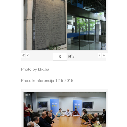
«
‹
›
»
of
5
Photo by klix.ba
Press konferencija 12.5.2015.