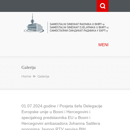
Samostalni sindikat radnika u
BHRT-u
MENI
Galerija
Home
Galerija
01.07.2024.godine / Posjeta šefa Delegacije
Evropske unije u Bosni i Hercegovini i
specijalnog predstavnika EU u Bosni i
Hercegovini ambasadora Johanna Sattlera
pogonima Javnog RTV servisa BIH