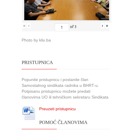
«
‹
›
»
of
3
Photo by klix.ba
PRISTUPNICA
Popunite pristupnicu i postanite član
Samostalnog sindikata radnika u BHRT-u.
Potpisanu pristupnicu možete predati
članovima UO ili tehničkom sekretaru Sindikata
Preuzeti pristupnicu
POMOĆ ČLANOVIMA