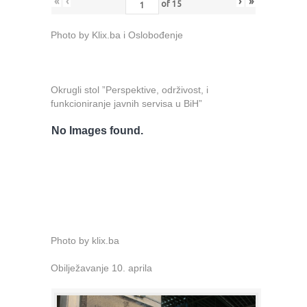
«
‹
›
»
of
15
Photo by Klix.ba i Oslobođenje
Okrugli stol ”Perspektive, održivost, i
funkcioniranje javnih servisa u BiH”
No Images found.
Photo by klix.ba
Obilježavanje 10. aprila