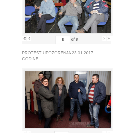
«
‹
›
»
of
8
PROTEST UPOZORENJA 23.01.2017.
GODINE