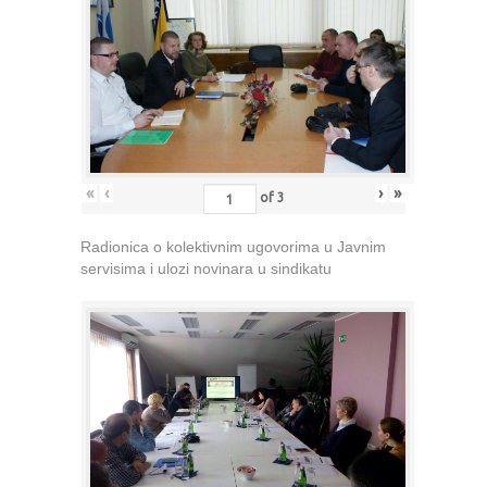
«
‹
›
»
of
3
Radionica o kolektivnim ugovorima u Javnim
servisima i ulozi novinara u sindikatu