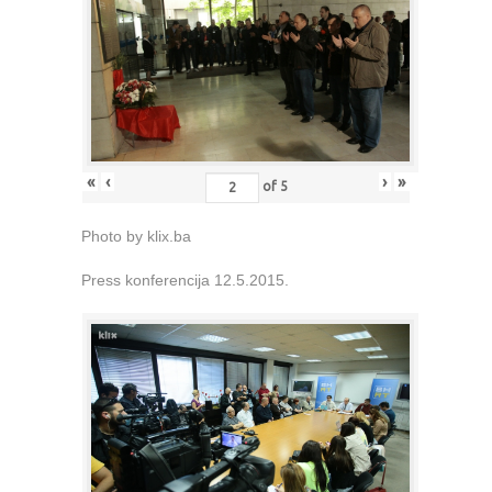
«
‹
›
»
of
5
Photo by klix.ba
Press konferencija 12.5.2015.