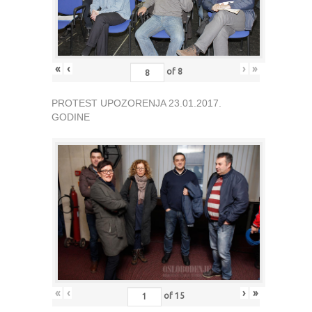
«
‹
›
»
of
8
PROTEST UPOZORENJA 23.01.2017.
GODINE
«
‹
›
»
of
15