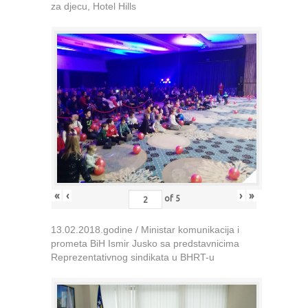
za djecu, Hotel Hills
«
‹
›
»
of
5
13.02.2018.godine / Ministar komunikacija i
prometa BiH Ismir Jusko sa predstavnicima
Reprezentativnog sindikata u BHRT-u