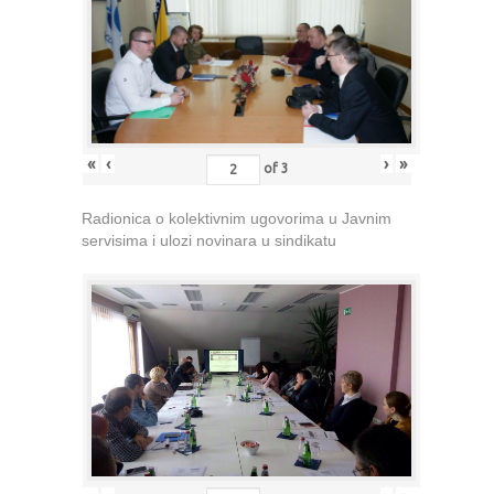
«
‹
›
»
of
3
Radionica o kolektivnim ugovorima u Javnim
servisima i ulozi novinara u sindikatu