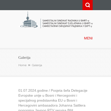
Samostalni sindikat radnika u
BHRT-u
MENI
Galerija
Home
Galerija
01.07.2024.godine / Posjeta šefa Delegacije
Evropske unije u Bosni i Hercegovini i
specijalnog predstavnika EU u Bosni i
Hercegovini ambasadora Johanna Sattlera
pogonima Javnog RTV servisa BIH