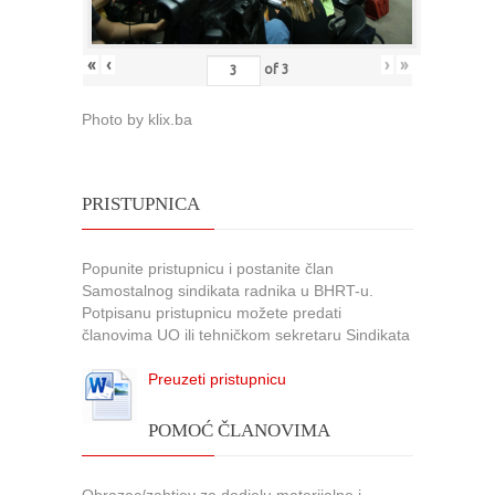
«
‹
›
»
of
3
Photo by klix.ba
PRISTUPNICA
Popunite pristupnicu i postanite član
Samostalnog sindikata radnika u BHRT-u.
Potpisanu pristupnicu možete predati
članovima UO ili tehničkom sekretaru Sindikata
Preuzeti pristupnicu
POMOĆ ČLANOVIMA
Obrazac/zahtjev za dodjelu materijalne i