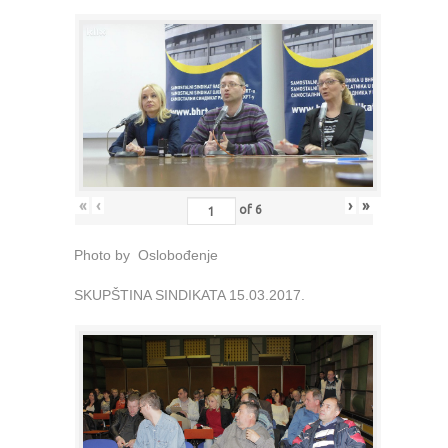
«
‹
›
»
of
6
Photo by Oslobođenje
SKUPŠTINA SINDIKATA 15.03.2017.