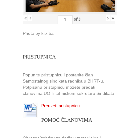
«
‹
›
»
of
3
Photo by klix.ba
PRISTUPNICA
Popunite pristupnicu i postanite član
Samostalnog sindikata radnika u BHRT-u.
Potpisanu pristupnicu možete predati
članovima UO ili tehničkom sekretaru Sindikata
Preuzeti pristupnicu
POMOĆ ČLANOVIMA
Obrazac/zahtjev za dodjelu materijalne i