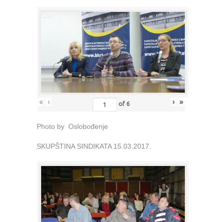
«
‹
›
»
of
6
Photo by Oslobođenje
SKUPŠTINA SINDIKATA 15.03.2017.