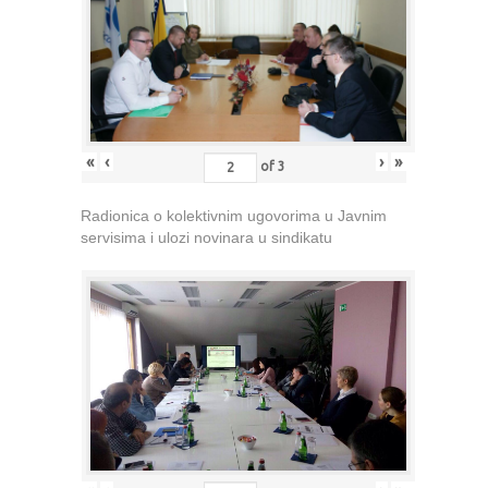
«
‹
›
»
of
3
Radionica o kolektivnim ugovorima u Javnim
servisima i ulozi novinara u sindikatu