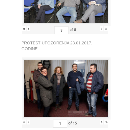
«
‹
›
»
of
8
PROTEST UPOZORENJA 23.01.2017.
GODINE
«
‹
›
»
of
15