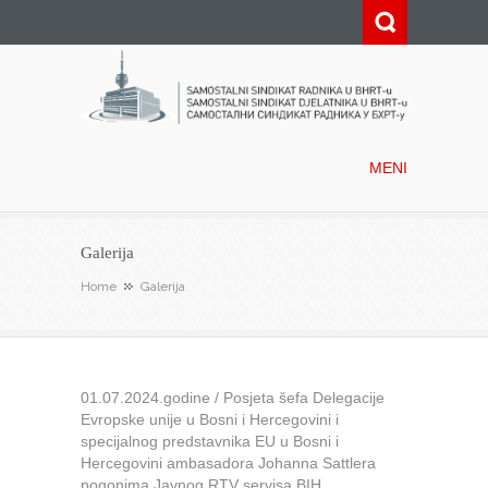
Samostalni sindikat radnika u
BHRT-u
MENI
Galerija
Home
Galerija
01.07.2024.godine / Posjeta šefa Delegacije
Evropske unije u Bosni i Hercegovini i
specijalnog predstavnika EU u Bosni i
Hercegovini ambasadora Johanna Sattlera
pogonima Javnog RTV servisa BIH