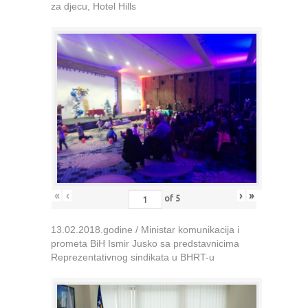
za djecu, Hotel Hills
«
‹
›
»
of
5
13.02.2018.godine / Ministar komunikacija i
prometa BiH Ismir Jusko sa predstavnicima
Reprezentativnog sindikata u BHRT-u