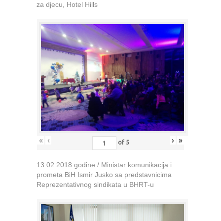
za djecu, Hotel Hills
«
‹
›
»
of
5
13.02.2018.godine / Ministar komunikacija i
prometa BiH Ismir Jusko sa predstavnicima
Reprezentativnog sindikata u BHRT-u