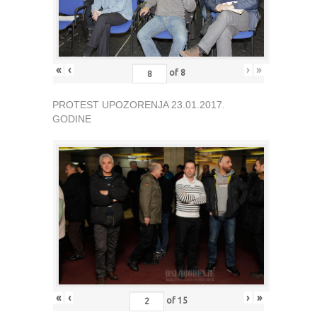
«
‹
›
»
of
8
PROTEST UPOZORENJA 23.01.2017.
GODINE
«
‹
›
»
of
15