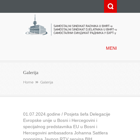
Samostalni sindikat radnika u
BHRT-u
MENI
Galerija
Home
Galerija
01.07.2024.godine / Posjeta šefa Delegacije
Evropske unije u Bosni i Hercegovini i
specijalnog predstavnika EU u Bosni i
Hercegovini ambasadora Johanna Sattlera
pogonima Javnog RTV servisa BIH