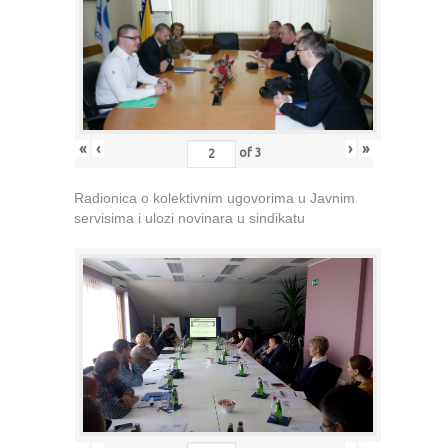
«
‹
›
»
of
3
Radionica o kolektivnim ugovorima u Javnim
servisima i ulozi novinara u sindikatu