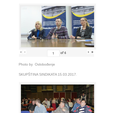
«
‹
›
»
of
6
Photo by Oslobođenje
SKUPŠTINA SINDIKATA 15.03.2017.