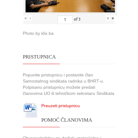
«
‹
›
»
of
3
Photo by klix.ba
PRISTUPNICA
Popunite pristupnicu i postanite član
Samostalnog sindikata radnika u BHRT-u.
Potpisanu pristupnicu možete predati
članovima UO ili tehničkom sekretaru Sindikata
Preuzeti pristupnicu
POMOĆ ČLANOVIMA
Obrazac/zahtjev za dodjelu materijalne i