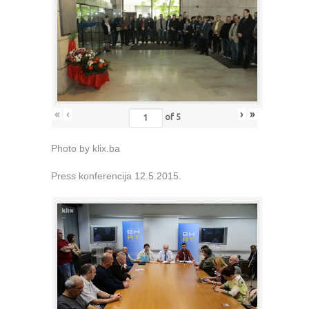
«
‹
›
»
of
5
Photo by klix.ba
Press konferencija 12.5.2015.