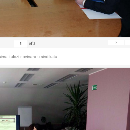
›
of
3
ma i ulozi novinara u sindikatu