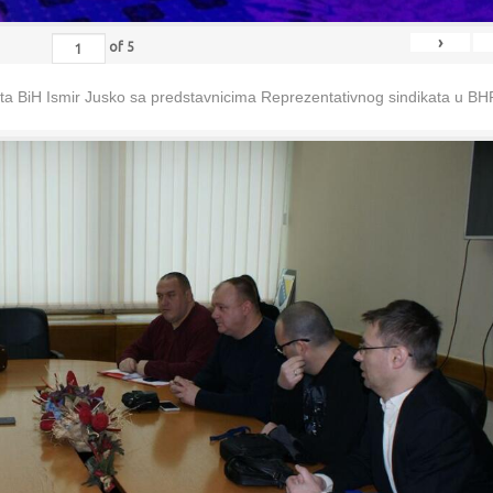
›
of
5
eta BiH Ismir Jusko sa predstavnicima Reprezentativnog sindikata u B