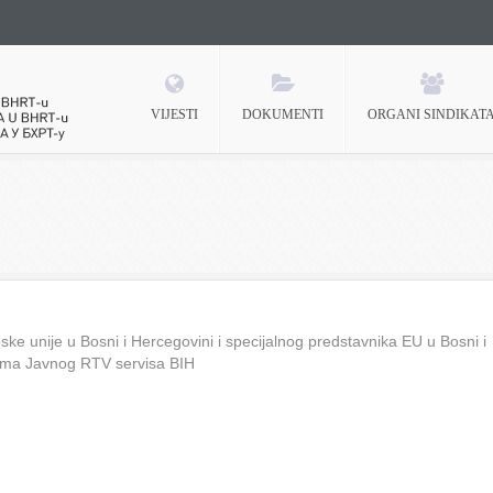
VIJESTI
DOKUMENTI
ORGANI SINDIKAT
 BHRT-u
ke unije u Bosni i Hercegovini i specijalnog predstavnika EU u Bosni i
ima Javnog RTV servisa BIH