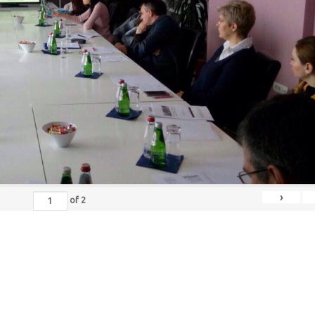
›
of
2