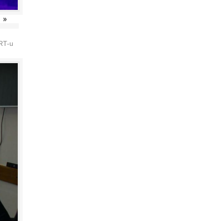
»
HRT-u