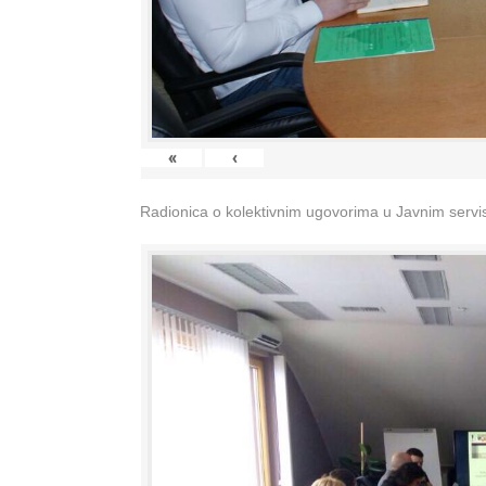
«
‹
Radionica o kolektivnim ugovorima u Javnim servisi