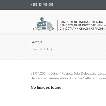
+387 33 408 008
Samostalni sindikat radnika u
Galerija
Home
Galerija
01.07.2024.godine / Posjeta šefa Delegacije Evrops
Hercegovini ambasadora Johanna Sattlera pogon
No Images found.