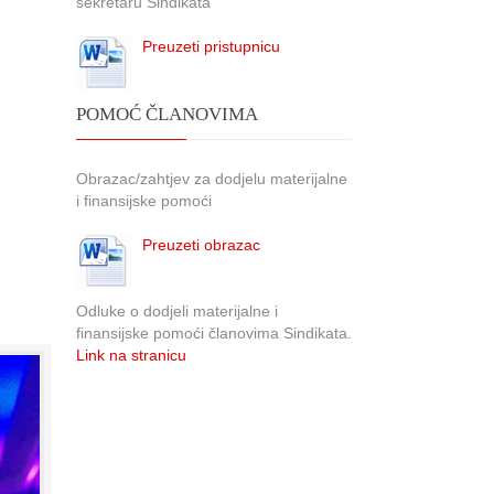
sekretaru Sindikata
Preuzeti pristupnicu
POMOĆ ČLANOVIMA
Obrazac/zahtjev za dodjelu materijalne
i finansijske pomoći
Preuzeti obrazac
Odluke o dodjeli materijalne i
finansijske pomoći članovima Sindikata.
Link na stranicu