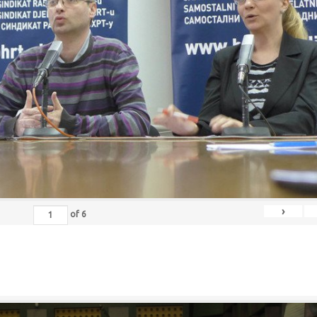
›
of
6