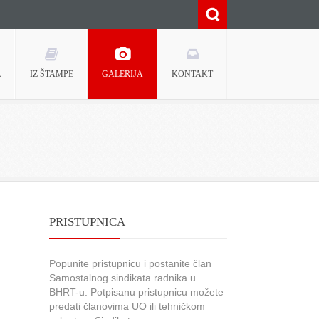
A
IZ ŠTAMPE
GALERIJA
KONTAKT
PRISTUPNICA
Popunite pristupnicu i postanite član
Samostalnog sindikata radnika u
BHRT-u. Potpisanu pristupnicu možete
predati članovima UO ili tehničkom