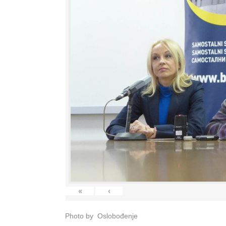
«
‹
Photo by Oslobođenje