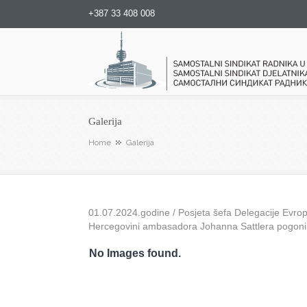
+387 33 408 008
Samostalni sindikat radnika u
Galerija
Home
Galerija
01.07.2024.godine / Posjeta šefa Delegacije Evrops
Hercegovini ambasadora Johanna Sattlera pogon
No Images found.