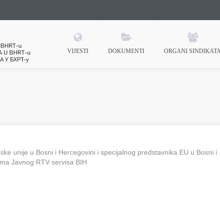
VIJESTI
DOKUMENTI
ORGANI SINDIKAT
 BHRT-u
ke unije u Bosni i Hercegovini i specijalnog predstavnika EU u Bosni i
ima Javnog RTV servisa BIH