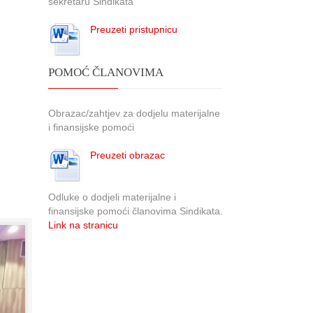
sekretaru Sindikata
Preuzeti pristupnicu
POMOĆ ČLANOVIMA
Obrazac/zahtjev za dodjelu materijalne
i finansijske pomoći
Preuzeti obrazac
Odluke o dodjeli materijalne i
finansijske pomoći članovima Sindikata.
Link na stranicu