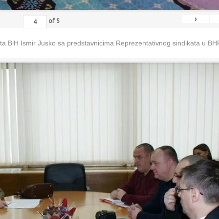
›
of
5
eta BiH Ismir Jusko sa predstavnicima Reprezentativnog sindikata u B