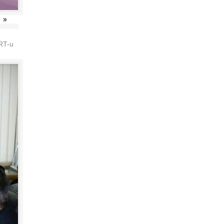
»
HRT-u