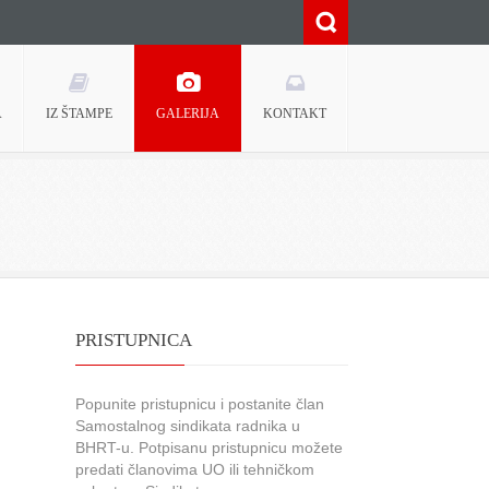
A
IZ ŠTAMPE
GALERIJA
KONTAKT
PRISTUPNICA
Popunite pristupnicu i postanite član
Samostalnog sindikata radnika u
BHRT-u. Potpisanu pristupnicu možete
predati članovima UO ili tehničkom