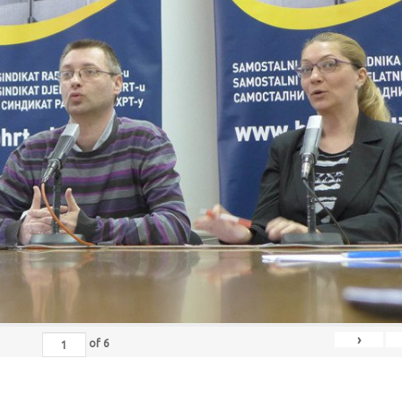
›
of
6