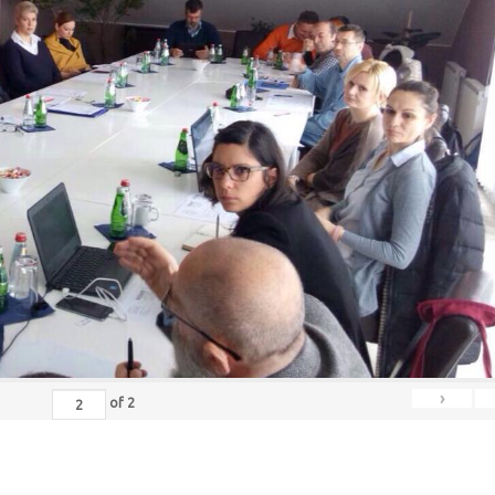
›
of
2