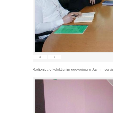
«
‹
Radionica o kolektivnim ugovorima u Javnim servisi