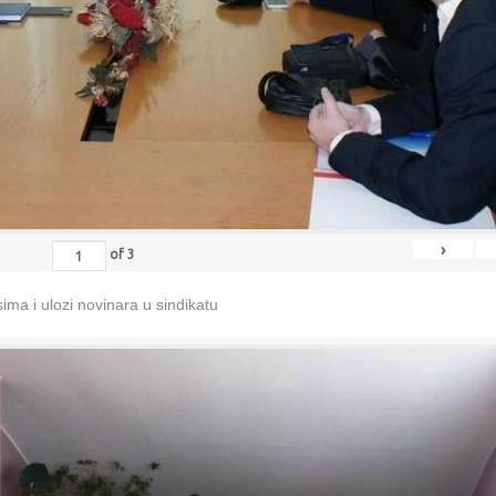
›
of
3
ma i ulozi novinara u sindikatu