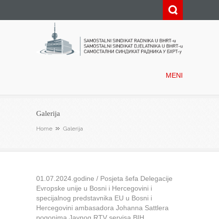
Samostalni sindikat radnika u
BHRT-u
MENI
Galerija
Home
Galerija
01.07.2024.godine / Posjeta šefa Delegacije
Evropske unije u Bosni i Hercegovini i
specijalnog predstavnika EU u Bosni i
Hercegovini ambasadora Johanna Sattlera
pogonima Javnog RTV servisa BIH