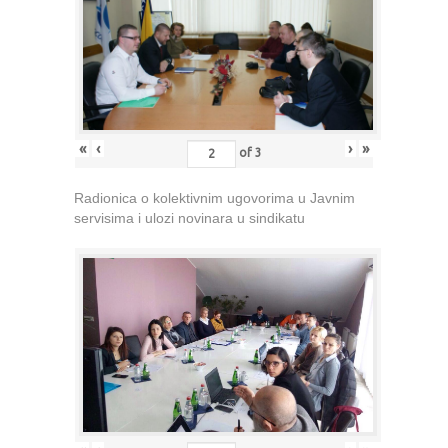
«
‹
›
»
of
3
Radionica o kolektivnim ugovorima u Javnim
servisima i ulozi novinara u sindikatu