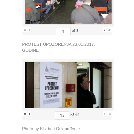
«
‹
›
»
of
8
PROTEST UPOZORENJA 23.01.2017.
GODINE
«
‹
›
»
of
15
Photo by Klix.ba i Oslobođenje