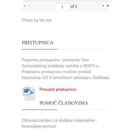
«
‹
›
»
of
3
Photo by klix.ba
PRISTUPNICA
Popunite pristupnicu i postanite član
Samostalnog sindikata radnika u BHRT-u.
Potpisanu pristupnicu možete predati
članovima UO ili tehničkom sekretaru Sindikata
Preuzeti pristupnicu
POMOĆ ČLANOVIMA
Obrazac/zahtjev za dodjelu materijalne i
finansijske pomoći