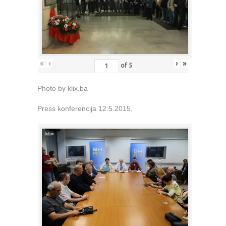
«
‹
›
»
of
5
Photo by klix.ba
Press konferencija 12.5.2015.