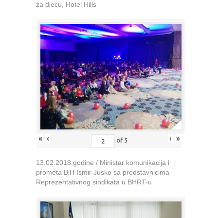
za djecu, Hotel Hills
«
‹
›
»
of
5
13.02.2018.godine / Ministar komunikacija i
prometa BiH Ismir Jusko sa predstavnicima
Reprezentativnog sindikata u BHRT-u