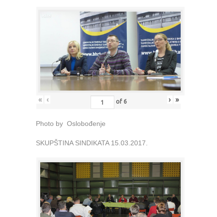
«
‹
›
»
of
6
Photo by Oslobođenje
SKUPŠTINA SINDIKATA 15.03.2017.