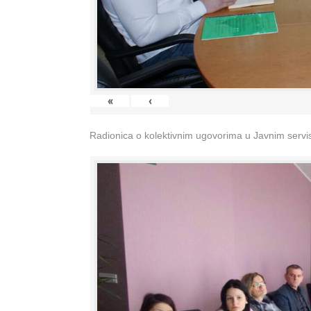
«
‹
Radionica o kolektivnim ugovorima u Javnim servisi