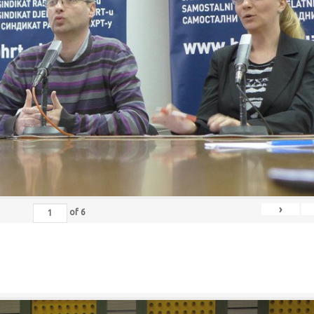
›
of
6