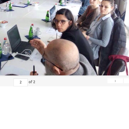
›
of
2