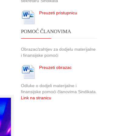
sekretaru Sindikata
Preuzeti pristupnicu
POMOĆ ČLANOVIMA
Obrazac/zahtjev za dodjelu materijalne
i finansijske pomoći
Preuzeti obrazac
Odluke o dodjeli materijalne i
finansijske pomoći članovima Sindikata.
Link na stranicu