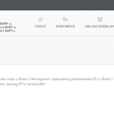
VIJESTI
DOKUMENTI
ORGANI SINDIKAT
 BHRT-u
ke unije u Bosni i Hercegovini i specijalnog predstavnika EU u Bosni i
ima Javnog RTV servisa BIH