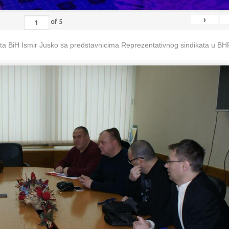
›
of
5
eta BiH Ismir Jusko sa predstavnicima Reprezentativnog sindikata u B