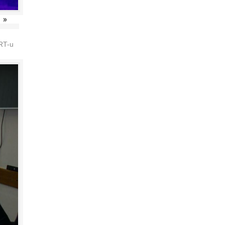
»
HRT-u