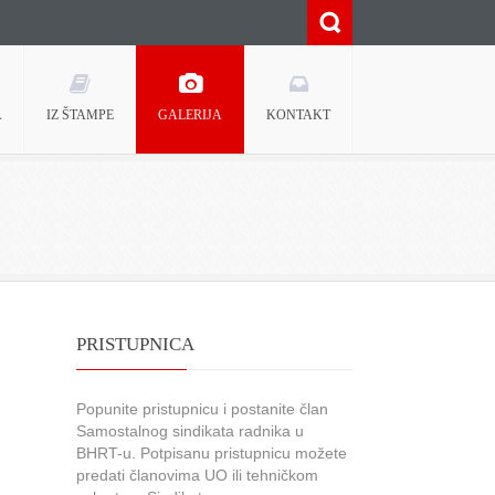
A
IZ ŠTAMPE
GALERIJA
KONTAKT
PRISTUPNICA
Popunite pristupnicu i postanite član
Samostalnog sindikata radnika u
BHRT-u. Potpisanu pristupnicu možete
predati članovima UO ili tehničkom