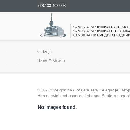
+387 33 408 008
Samostalni sindikat radnika u
Galerija
Home
Galerija
01.07.2024.godine / Posjeta šefa Delegacije Evrops
Hercegovini ambasadora Johanna Sattlera pogon
No Images found.