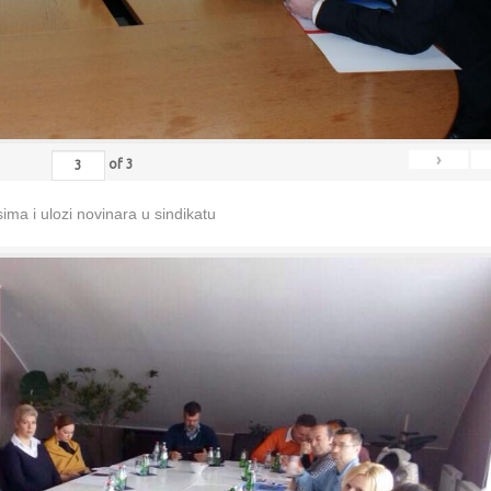
›
of
3
ma i ulozi novinara u sindikatu