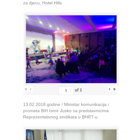
za djecu, Hotel Hills
«
‹
›
»
of
5
13.02.2018.godine / Ministar komunikacija i
prometa BiH Ismir Jusko sa predstavnicima
Reprezentativnog sindikata u BHRT-u