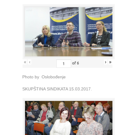
«
‹
›
»
of
6
Photo by Oslobođenje
SKUPŠTINA SINDIKATA 15.03.2017.