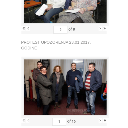
«
‹
›
»
of
8
PROTEST UPOZORENJA 23.01.2017.
GODINE
«
‹
›
»
of
15