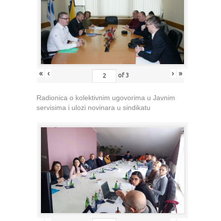
«
‹
›
»
of
3
Radionica o kolektivnim ugovorima u Javnim
servisima i ulozi novinara u sindikatu