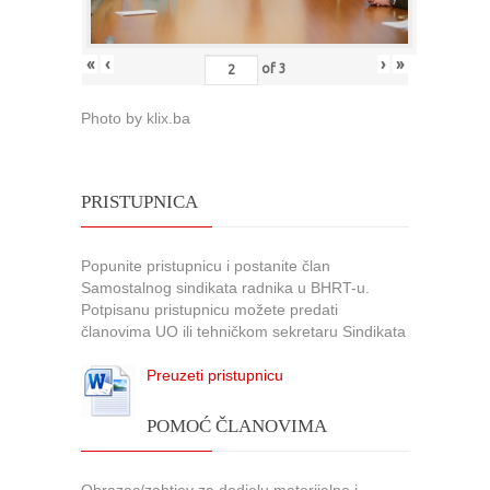
«
‹
›
»
of
3
Photo by klix.ba
PRISTUPNICA
Popunite pristupnicu i postanite član
Samostalnog sindikata radnika u BHRT-u.
Potpisanu pristupnicu možete predati
članovima UO ili tehničkom sekretaru Sindikata
Preuzeti pristupnicu
POMOĆ ČLANOVIMA
Obrazac/zahtjev za dodjelu materijalne i