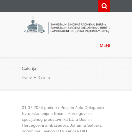
Samostalni sindikat radnika u
BHRT-u
MENI
Galerija
Home
Galerija
01.07.2024.godine / Posjeta šefa Delegacije
Evropske unije u Bosni i Hercegovini i
specijalnog predstavnika EU u Bosni i
Hercegovini ambasadora Johanna Sattlera
pogonima Javnog RTV servisa BIH