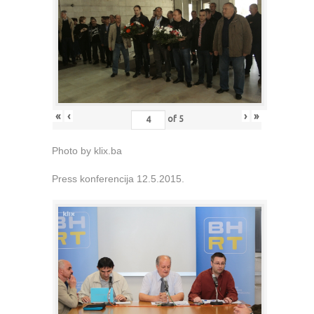
«
‹
›
»
of
5
Photo by klix.ba
Press konferencija 12.5.2015.